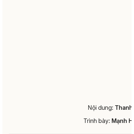
Nội dung
:
Thanh 
Trình bày
:
Mạnh H