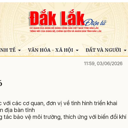
INH TẾ
VĂN HÓA - XÃ HỘI
ĐẤT VÀ NGƯỜI
11:59, 03/06/2026
6
với các cơ quan, đơn vị về tình hình triển khai
n địa bàn tĩnh
 tác bảo vệ môi trường, thích ứng với biến đổi khí