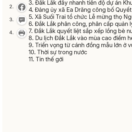
3. Đắk Lắk đẩy nhanh tiến độ dự án K
4. Đảng ủy xã Ea Drăng công bố Quyết 
5. Xã Suối Trai tổ chức Lễ mừng thọ N
6. Đắk Lắk phân công, phân cấp quản l
7. Đắk Lắk quyết liệt sắp xếp lồng bè n
8. Du lịch Đắk Lắk vào mùa cao điểm h
9. Triển vọng từ cánh đồng mẫu lớn ở 
10. Thời sự trong nước
11. Tin thế gới