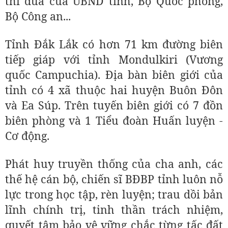
thi đua của UBND tỉnh, Bộ Quốc phòng,
Bộ Công an...
Tỉnh Đắk Lắk có hơn 71 km đường biên
tiếp giáp với tỉnh Mondulkiri (Vương
quốc Campuchia). Địa bàn biên giới của
tỉnh có 4 xã thuộc hai huyện Buôn Đôn
và Ea Súp. Trên tuyến biên giới có 7 đồn
biên phòng và 1 Tiểu đoàn Huấn luyện -
Cơ động.
Phát huy truyền thống của cha anh, các
thế hệ cán bộ, chiến sĩ BĐBP tỉnh luôn nỗ
lực trong học tập, rèn luyện; trau dồi bản
lĩnh chính trị, tinh thần trách nhiệm,
quyết tâm bảo vệ vững chắc từng tấc đất