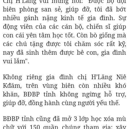
Chị H'Lăng vui mừng nói: "Được bộ đội
biên phòng san sẻ, giúp đỡ, tôi đã bớt
nhiều gánh nặng kinh tế gia đình. Sự
động viên của các cán bộ, chiến sĩ giúp
con cái yên tâm học tốt. Còn bò giống mà
các chú tặng được tôi chăm sóc rất kỹ,
nay đã sinh thêm được bê con, gia đình
vui lắm".
Không riêng gia đình chị H’Lăng Niê
Kđăm, trên vùng biên còn nhiều khó
khăn, BĐBP tỉnh không ngừng hỗ trợ,
giúp đỡ, đồng hành cùng người yếu thế.
BĐBP tỉnh cũng đã mở 3 lớp học xóa mù
chữ với 150 quần chúng tham gia; xây