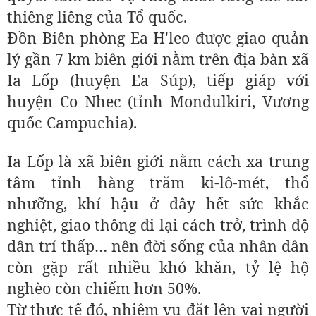
thiêng liêng của Tổ quốc.
Đồn Biên phòng Ea H'leo được giao quản
lý gần 7 km biên giới nằm trên địa bàn xã
Ia Lốp (huyện Ea Súp), tiếp giáp với
huyện Co Nhec (tỉnh Mondulkiri, Vương
quốc Campuchia).
Ia Lốp là xã biên giới nằm cách xa trung
tâm tỉnh hàng trăm ki-lô-mét, thổ
nhưỡng, khí hậu ở đây hết sức khắc
nghiệt, giao thông đi lại cách trở, trình độ
dân trí thấp… nên đời sống của nhân dân
còn gặp rất nhiều khó khăn, tỷ lệ hộ
nghèo còn chiếm hơn 50%.
Từ thực tế đó, nhiệm vụ đặt lên vai người