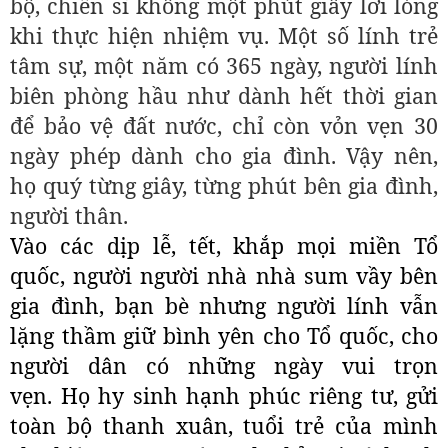
bộ, chiến sĩ không một phút giây lơi lỏng
khi thực hiện nhiệm vụ. Một số lính trẻ
tâm sự, một năm có 365 ngày, người lính
biên phòng hầu như dành hết thời gian
để bảo vệ đất nước, chỉ còn vỏn vẹn 30
ngày phép dành cho gia đình. Vậy nên,
họ quý từng giây, từng phút bên gia đình,
người thân.
Vào các dịp lễ, tết, khắp mọi miền Tổ
quốc, người người nhà nhà sum vầy bên
gia đình, bạn bè nhưng người lính vẫn
lặng thầm giữ bình yên cho Tổ quốc, cho
người dân có những ngày vui trọn
vẹn. Họ hy sinh hạnh phúc riêng tư, gửi
toàn bộ thanh xuân, tuổi trẻ của mình