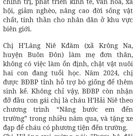
chính trị, phát triển kinh tế, văn hóa, xã
hội, giảm nghèo, nâng cao đời sống vật
chất, tinh thần cho nhân dân ở khu vực
biên giới.
Chị H’Lăng Niê Kđăm (xã Krông Na,
huyện Buôn Đôn) làm mẹ đơn thân,
không có việc làm ổn định, chật vật nuôi
hai con đang tuổi học. Năm 2024, chị
được BĐBP tỉnh hỗ trợ bò giống để thêm
sinh kế. Không chỉ vậy, BĐBP còn nhận
đỡ đầu con gái chị là cháu H’Hải Niê theo
chương trình “Nâng bước em đến
trường” trong nhiều năm qua, và tặng xe
đạp để cháu có phương tiện đến trường.