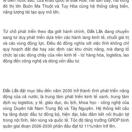
tế biển nước sâu; cửa khẩu quốc tế Đắk Ruê; hai sân bay; hai vùng
đô thị lớn Buôn Ma Thuột và Tuy Hòa cùng hệ thống cảng biển,
năng lượng tái tạo quy mô lớn.
Từ chỗ phát triển theo địa giới hành chính, Đắk Lắk đang chuyển
sang tư duy phát triển dựa trên các hành lang kinh tế, chuỗi giá trị
và các vùng động lực. Điều đó đồng nghĩa với việc tỉnh không chỉ
quy hoạch đất đai hay xác định các khu chức năng, mà đang tổ
chức lại các dòng chảy của nền kinh tế - từ hàng hóa, logistics, lao
động đến công nghệ và dòng vốn đầu tư.
Đắk Lắk đặt mục tiêu đến năm 2030 trở thành tỉnh phát triển năng
động của cả nước; là trung tâm phát triển kinh tế xanh, trung tâm
dịch vụ logistics, y tế, giáo dục, du lịch, khoa học - công nghệ của
vùng Duyên hải Nam Trung Bộ và Tây Nguyên. Hệ thống kết cấu
hạ tầng được đầu tư đồng bộ, hiện đại, bảo đảm kết nối thuận lợi
trong nội tỉnh, liên vùng và quốc tế. Tốc độ tăng trưởng GRDP bình
quân giai đoạn 2026-2030 phấn đấu đạt từ 11%/năm trở lên.