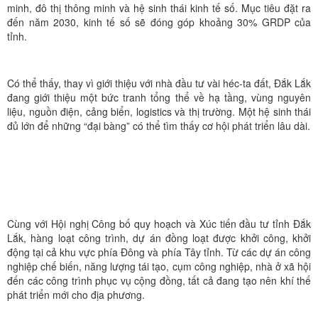
minh, đô thị thông minh và hệ sinh thái kinh tế số. Mục tiêu đặt ra
đến năm 2030, kinh tế số sẽ đóng góp khoảng 30% GRDP của
tỉnh.
Có thể thấy, thay vì giới thiệu với nhà đầu tư vài héc-ta đất, Đắk Lắk
đang giới thiệu một bức tranh tổng thể về hạ tầng, vùng nguyên
liệu, nguồn điện, cảng biển, logistics và thị trường. Một hệ sinh thái
đủ lớn để những “đại bàng” có thể tìm thấy cơ hội phát triển lâu dài.
Cùng với Hội nghị Công bố quy hoạch và Xúc tiến đầu tư tỉnh Đắk
Lắk, hàng loạt công trình, dự án đồng loạt được khởi công, khởi
động tại cả khu vực phía Đông và phía Tây tỉnh. Từ các dự án công
nghiệp chế biến, năng lượng tái tạo, cụm công nghiệp, nhà ở xã hội
đến các công trình phục vụ cộng đồng, tất cả đang tạo nên khí thế
phát triển mới cho địa phương.