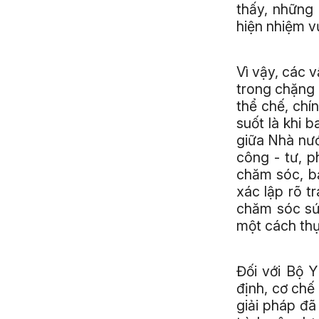
thấy, những 
hiện nhiệm v
Vì vậy, các 
trong chặng 
thể chế, chí
suốt là khi 
giữa Nhà nướ
công - tư, p
chăm sóc, b
xác lập rõ t
chăm sóc sức
một cách thự
Đối với Bộ Y
định, cơ chế
giải pháp đ