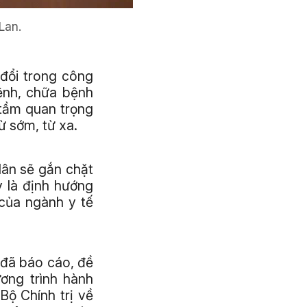
Lan.
đổi trong công
ệnh, chữa bệnh
 tầm quan trọng
ừ sớm, từ xa.
ân sẽ gắn chặt
y là định hướng
 của ngành y tế
 đã báo cáo, đề
ơng trình hành
ộ Chính trị về