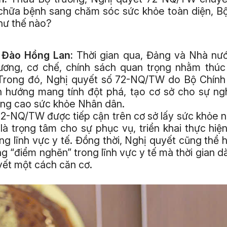
hữa bệnh sang chăm sóc sức khỏe toàn diện, Bộ 
hư thế nào?
g Đào Hồng Lan:
Thời gian qua, Đảng và Nhà nư
rương, cơ chế, chính sách quan trọng nhằm thúc 
 Trong đó, Nghị quyết số 72-NQ/TW do Bộ Chính t
h hướng mang tính đột phá, tạo cơ sở cho sự ng
âng cao sức khỏe Nhân dân.
2-NQ/TW được tiếp cận trên cơ sở lấy sức khỏe n
là trọng tâm cho sự phục vụ, triển khai thực hiệ
ng lĩnh vực y tế. Đồng thời, Nghị quyết cũng thể h
g “điểm nghẽn” trong lĩnh vực y tế mà thời gian d
yết một cách căn cơ.