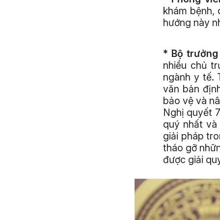
khám bệnh, c
hướng này n
* Bộ trưởn
nhiều chủ t
ngành y tế.
văn bản địn
bảo vệ và n
Nghị quyết 7
quý nhất và 
giải pháp tro
tháo gỡ nhữn
được giải qu