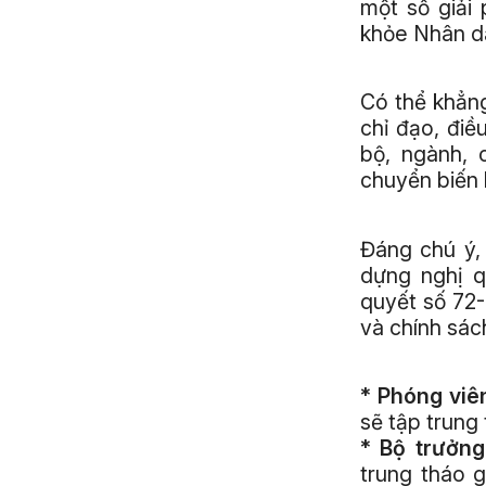
một số giải
khỏe Nhân dân
Có thể khẳng
chỉ đạo, điề
bộ, ngành, 
chuyển biến
Đáng chú ý,
dựng nghị q
quyết số 72-
và chính sách
* Phóng viê
sẽ tập trung
* Bộ trưởn
trung tháo g