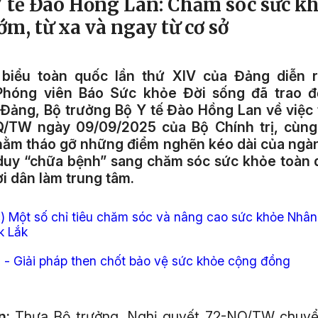
Y tế Đào Hồng Lan: Chăm sóc sức k
ớm, từ xa và ngay từ cơ sở
 biểu toàn quốc lần thứ XIV của Đảng diễn 
Phóng viên Báo Sức khỏe Đời sống đã trao đ
Đảng, Bộ trưởng Bộ Y tế Đào Hồng Lan về việc t
/TW ngày 09/09/2025 của Bộ Chính trị, cùng
hằm tháo gỡ những điểm nghẽn kéo dài của ngàn
duy “chữa bệnh” sang chăm sóc sức khỏe toàn 
ời dân làm trung tâm.
c) Một số chỉ tiêu chăm sóc và nâng cao sức khỏe Nhân
k Lắk
- Giải pháp then chốt bảo vệ sức khỏe cộng đồng
n:
Thưa Bộ trưởng, Nghị quyết 72-NQ/TW chuyể