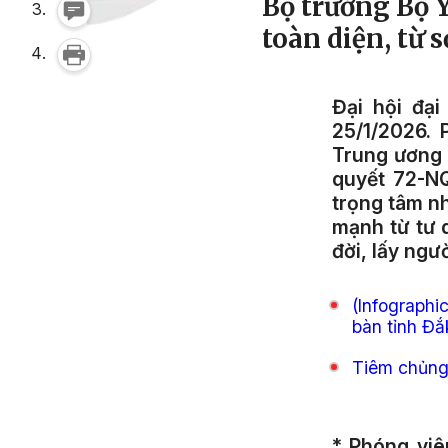
Bộ trưởng Bộ 
toàn diện, từ s
Đại hội đại
25/1/2026. 
Trung ương 
quyết 72-NQ
trọng tâm n
mạnh từ tư 
đời, lấy ngư
(Infographi
bàn tỉnh Đắ
Tiêm chủng 
* Phóng viê