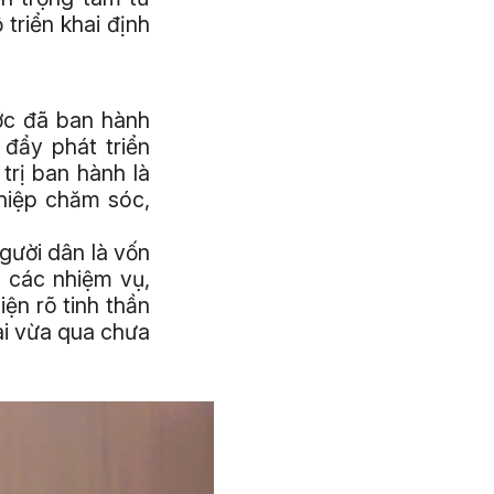
triển khai định
ớc đã ban hành
đẩy phát triển
rị ban hành là
hiệp chăm sóc,
gười dân là vốn
n các nhiệm vụ,
iện rõ tinh thần
ài vừa qua chưa