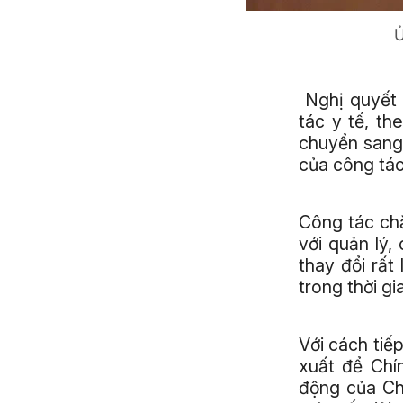
Ủ
Nghị quyết 
tác y tế, t
chuyển sang 
của công tác
Công tác ch
với quản lý,
thay đổi rất
trong thời gi
Với cách tiế
xuất để Chí
động của Ch