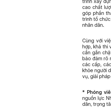
trình xây dự
cao chất lư
góp phần th
trình tổ chứ
nhân dân.
Cùng với việ
hợp, khả thi
cần gắn chặt
bảo đảm rõ r
các cấp, cá
khỏe người d
vụ, giải phá
* Phóng viê
nguồn lực Nh
dân, trọng tâ