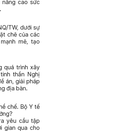
à nâng cao sức
.
-NQ/TW, dưới sự
hặt chẽ của các
y mạnh mẽ, tạo
 quá trình xây
tinh thần Nghị
ề án, giải pháp
ng địa bàn.
hể chế. Bộ Y tế
ưởng?
a yêu cầu tập
ời gian qua cho