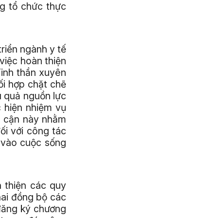
ng tổ chức thực
riển ngành y tế
việc hoàn thiện
Tinh thần xuyên
ối hợp chặt chẽ
u quả nguồn lực
c hiện nhiệm vụ
p cận này nhằm
ối với công tác
i vào cuộc sống
àn thiện các quy
hai đồng bộ các
đăng ký chương