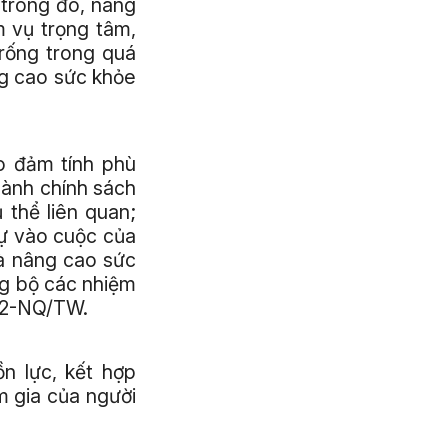
 trong đó, nâng
 vụ trọng tâm,
rống trong quá
ng cao sức khỏe
ảo đảm tính phù
hành chính sách
 thể liên quan;
sự vào cuộc của
à nâng cao sức
ng bộ các nhiệm
 72-NQ/TW.
n lực, kết hợp
m gia của người