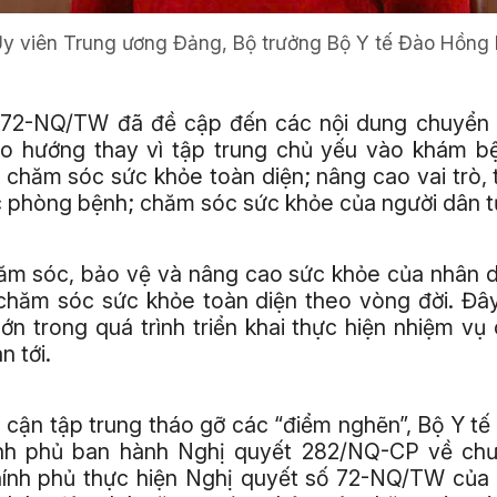
y viên Trung ương Đảng, Bộ trưởng Bộ Y tế Đào Hồng 
72-NQ/TW đã đề cập đến các nội dung chuyển 
heo hướng thay vì tập trung chủ yếu vào khám b
chăm sóc sức khỏe toàn diện; nâng cao vai trò,
 phòng bệnh; chăm sóc sức khỏe của người dân t
ăm sóc, bảo vệ và nâng cao sức khỏe của nhân d
 chăm sóc sức khỏe toàn diện theo vòng đời. Đâ
 lớn trong quá trình triển khai thực hiện nhiệm vụ
an tới.
p cận tập trung tháo gỡ các “điểm nghẽn”, Bộ Y tế
nh phủ ban hành Nghị quyết 282/NQ-CP về chư
ính phủ thực hiện Nghị quyết số 72-NQ/TW của B