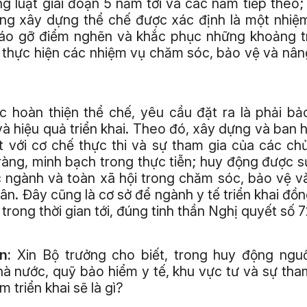
ng luật giai đoạn 5 năm tới và các năm tiếp theo;
ợng xây dựng thể chế được xác định là một nhiệm
áo gỡ điểm nghẽn và khắc phục những khoảng t
c thực hiện các nhiệm vụ chăm sóc, bảo vệ và nâ
c hoàn thiện thể chế, yêu cầu đặt ra là phải b
 và hiệu quả triển khai. Theo đó, xây dựng và ban 
 với cơ chế thực thi và sự tham gia của các chủ
àng, minh bạch trong thực tiễn; huy động được 
c ngành và toàn xã hội trong chăm sóc, bảo vệ v
ân. Đây cũng là cơ sở để ngành y tế triển khai đồ
p trong thời gian tới, đúng tinh thần Nghị quyết số
n:
Xin Bộ trưởng cho biết, trong huy động nguồ
à nước, quỹ bảo hiểm y tế, khu vực tư và sự tha
m triển khai sẽ là gì?