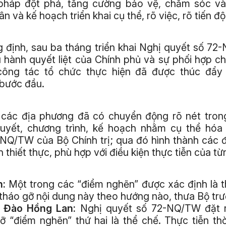
 pháp đột phá, tăng cường bảo vệ, chăm sóc v
 và kế hoạch triển khai cụ thể, rõ việc, rõ tiến độ
 định, sau ba tháng triển khai Nghị quyết số 72
u hành quyết liệt của Chính phủ và sự phối hợp c
công tác tổ chức thực hiện đã được thúc đẩ
 bước đầu.
 các địa phương đã có chuyển động rõ nét trong
uyết, chương trình, kế hoạch nhằm cụ thể hóa 
NQ/TW của Bộ Chính trị; qua đó hình thành các đ
 thiết thực, phù hợp với điều kiện thực tiễn của từ
n:
Một trong các “điểm nghẽn” được xác định là t
 tháo gỡ nội dung này theo hướng nào, thưa Bộ tr
g Đào Hồng Lan:
Nghị quyết số 72-NQ/TW đặt r
ỡ “điểm nghẽn” thứ hai là thể chế. Thực tiễn th