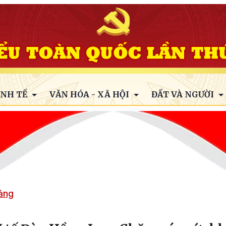
INH TẾ
VĂN HÓA - XÃ HỘI
ĐẤT VÀ NGƯỜI
Đảng