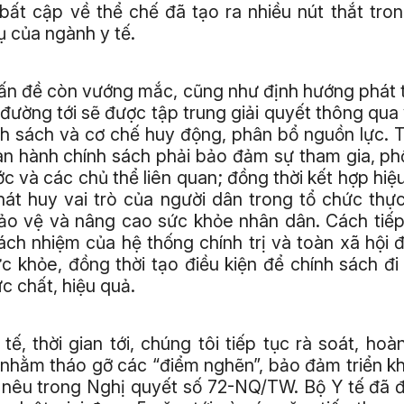
bất cập về thể chế đã tạo ra nhiều nút thắt tro
ụ của ngành y tế.
vấn đề còn vướng mắc, cũng như định hướng phát t
đường tới sẽ được tập trung giải quyết thông qua 
nh sách và cơ chế huy động, phân bổ nguồn lực. 
ban hành chính sách phải bảo đảm sự tham gia, ph
c và các chủ thể liên quan; đồng thời kết hợp hiệ
hát huy vai trò của người dân trong tổ chức thự
ảo vệ và nâng cao sức khỏe nhân dân. Cách tiế
rách nhiệm của hệ thống chính trị và toàn xã hội đ
 khỏe, đồng thời tạo điều kiện để chính sách đ
c chất, hiệu quả.
 tế, thời gian tới, chúng tôi tiếp tục rà soát, ho
 nhằm tháo gỡ các “điểm nghẽn”, bảo đảm triển k
ã nêu trong Nghị quyết số 72-NQ/TW. Bộ Y tế đã 