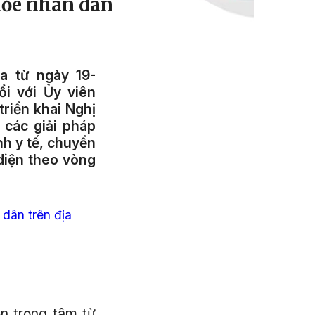
hỏe nhân dân
ra từ ngày 19-
ổi với Ủy viên
riển khai Nghị
 các giải pháp
h y tế, chuyển
diện theo vòng
 dân trên địa
n trọng tâm từ