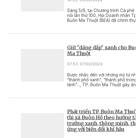
Sáng 5/6, tại Chương trình Cà phê -
nối lần thứ 100, Hội Doanh nhân Tp.
Buôn Ma Thuột (BEA) đã chính thực
mắt 100 xe đạp đường phố để triển 
thực hiện Dịch vụ “Xe đạp Trải ngh
BEAgo”.
Giữ "dáng dấp" xanh cho Bu
Ma Thuột
07:57, 07/02/2023
Được nhắc đến với những mỹ từ nh
“thành phố xanh”, “thành phố trong
lành”..., TP. Buôn Ma Thuột gây ấn
tượng trong lòng du khách và bạn 
muôn phương không chỉ với sản ph
cà phê đặc trưng mà còn bởi “ngàn
xanh” hội tụ trong lòng thành phố.
Phát triển TP. Buôn Ma Thuột
thị xã Buôn Hồ theo hướng t
trưởng xanh, thông minh, th
ứng với biến đổi khí hậu