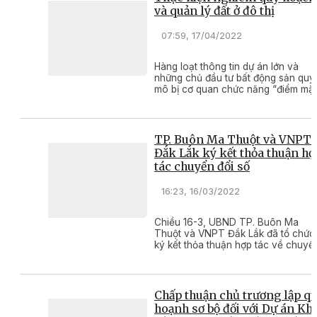
và quản lý đất ở đô thị
07:59, 17/04/2022
Hàng loạt thông tin dự án lớn và
những chủ đầu tư bất động sản quy
mô bị cơ quan chức năng “điểm mặt
chỉ tên” đang làm rúng động toàn
cảnh thị trường nhà đất các đô thị lớ
Qua đó, yêu cầu lập nghiêm lại quy
hoạch đất ở đô thị đã được đặt ra, 
TP. Buôn Ma Thuột và VNPT
với những đô thị đang trên đà định
Đắk Lắk ký kết thỏa thuận hợ
hình phát triển như TP. Buôn Ma
tác chuyển đổi số
Thuột, vấn đề xem ra lại càng cấp
thiết!
16:23, 16/03/2022
Chiều 16-3, UBND TP. Buôn Ma
Thuột và VNPT Đắk Lắk đã tổ chức
ký kết thỏa thuận hợp tác về chuyể
đổi số giai đoạn 2022-2026.
Chấp thuận chủ trương lập q
hoạnh sơ bộ đối với Dự án Kh