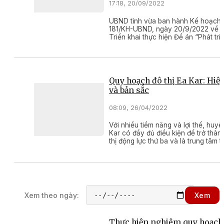
17:18, 20/09/2022
UBND tỉnh vừa ban hành Kế hoạch 
181/KH-UBND, ngày 20/9/2022 về v
Triển khai thực hiện Đề án “Phát tri
các đô thị Việt Nam ứng phó với biế
khí hậu giai đoạn 2021-2030” trên đ
bàn tỉnh
Quy hoạch đô thị Ea Kar: Hiện
và bản sắc
08:09, 26/04/2022
Với nhiều tiềm năng và lợi thế, huyệ
Kar có đầy đủ điều kiện để trở thàn
thị động lực thứ ba và là trung tâm t
vùng phía Đông của tỉnh.
Xem theo ngày:
Xem
Thực hiện nghiêm quy hoạch