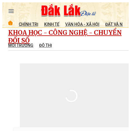
CHÍNH TRỊ
KINH TẾ
VĂN HÓA - XÃ HỘI
ĐẤT VÀ NGƯỜ
KHOA HỌC - CÔNG NGHỆ - CHUYỂN
ĐỔI SỐ
MÔI TRƯỜNG
ĐÔ THỊ