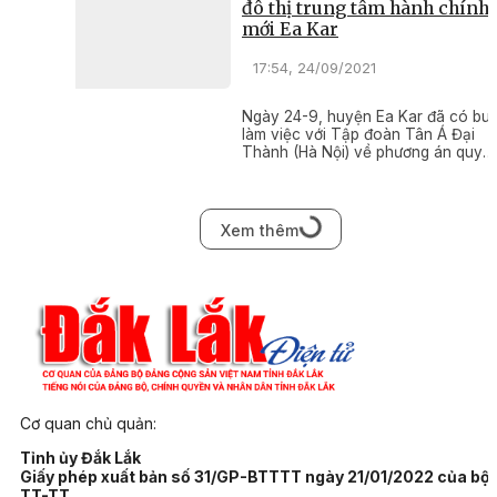
đô thị trung tâm hành chính
mới Ea Kar
17:54, 24/09/2021
Ngày 24-9, huyện Ea Kar đã có buổ
làm việc với Tập đoàn Tân Á Đại
Thành (Hà Nội) về phương án quy
hoạnh sơ bộ đối với Dự án Khu đô t
trung tâm hành chính mới Ea Kar.
Xem thêm
Cơ quan chủ quản:
Tỉnh ủy Đắk Lắk
Giấy phép xuất bản số 31/GP-BTTTT ngày 21/01/2022 của bộ
TT-TT