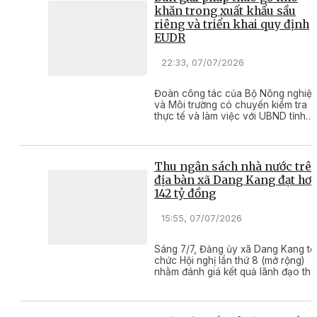
khăn trong xuất khẩu sầu
riêng và triển khai quy định
EUDR
22:33, 07/07/2026
Đoàn công tác của Bộ Nông nghiệ
và Môi trường có chuyến kiểm tra
thực tế và làm việc với UBND tỉnh
Đắk Lắk nhằm tháo gỡ các khó khă
vướng mắc trong hoạt động xuất
khẩu sầu riêng chính vụ vụ 2026 v
triển khai các giải pháp đáp ứng qu
Thu ngân sách nhà nước trê
định chống mất rừng.
địa bàn xã Dang Kang đạt hơ
142 tỷ đồng
15:55, 07/07/2026
Sáng 7/7, Đảng ủy xã Dang Kang tổ
chức Hội nghị lần thứ 8 (mở rộng)
nhằm đánh giá kết quả lãnh đạo th
hiện nhiệm vụ 6 tháng đầu năm và
triển khai phương hướng, nhiệm vụ
trọng tâm 6 tháng cuối năm 2026.