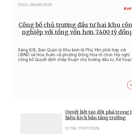
13:03, 06/08/2026
Kinh 
Công bố chủ trương đầu tư hai khu côn
nghiệp với tổng vốn hơn 7.400 tỷ đồng
Sáng 6/8, Ban Quản lý Khu kinh tế Phú Yên phối hợp với
UBND xã Hòa Xuân và phường Đông Hòa tổ chức Hội nghị
công bố Quyết định chấp thuận chủ trương đầu tư, Kế hoạc
triển khai Dự án đầu tư xây dựng, kinh doanh kết cấu hạ tần
Khu công nghiệp Hòa Xuân Tây và Dự án đầu tư xây dựng,
kinh doanh kết cấu hạ tầng Khu công nghiệp Hòa Xuân Đôn
Quyết liệt tạo đột phá trong t
hiện kịch bản tăng trưởng
07:59, 17/07/2026