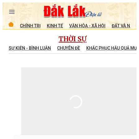
CHÍNH TRỊ
KINH TẾ
VĂN HÓA - XÃ HỘI
ĐẤT VÀ NGƯỜ
THỜI SỰ
SỰ KIỆN - BÌNH LUẬN
CHUYÊN ĐỀ
KHẮC PHỤC HẬU QUẢ MƯA