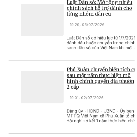
Luật Dân số: Mở rộng nhiều
chính sách hỗ trợ dành cho
từng nhóm dân cư
19:29, 05/07/2026
Luật Dân số có hiệu lực từ 1/7/2026
đánh dấu bước chuyển trong chính
sách dân số của Việt Nam khi mở
rộng nhiều chính sách hỗ trợ dành
cho từng nhóm dân số
Phú Xuân chuyển biến tích c
sau một năm thực hiện mô
hình chính quyền địa phươn
2 cấp
19:01, 02/07/2026
Đảng ủy - HĐND - UBND - Ủy ban
MTTQ Việt Nam xã Phú Xuân tổ ch
Hội nghị sơ kết 1 năm thực hiện chín
quyền địa phương 2 cấp; công bố
nghị quyết sắp xếp, tổ chức lại thôn
và các quyết định về công tác nhâ