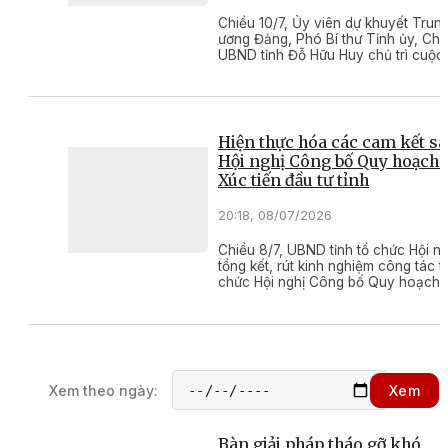
Chiều 10/7, Ủy viên dự khuyết Trun
ương Đảng, Phó Bí thư Tỉnh ủy, Chủ
UBND tỉnh Đỗ Hữu Huy chủ trì cuộc
để nghe báo cáo Đồ án điều chỉnh
hoạch phân khu Khu đô thị mới Na
Tuy Hòa (nay thuộc phường Phú Yê
tỉnh Đắk Lắk), tỷ lệ 1/2.000.
Hiện thực hóa các cam kết s
Hội nghị Công bố Quy hoạch 
Xúc tiến đầu tư tỉnh
20:18, 08/07/2026
Chiều 8/7, UBND tỉnh tổ chức Hội ng
tổng kết, rút kinh nghiệm công tác t
chức Hội nghị Công bố Quy hoạch 
Xúc tiến đầu tư tỉnh Đắk Lắk, đồng t
triển khai các nhiệm vụ trọng tâm s
nghị.
Xem theo ngày:
Xem
Bàn giải pháp tháo gỡ khó