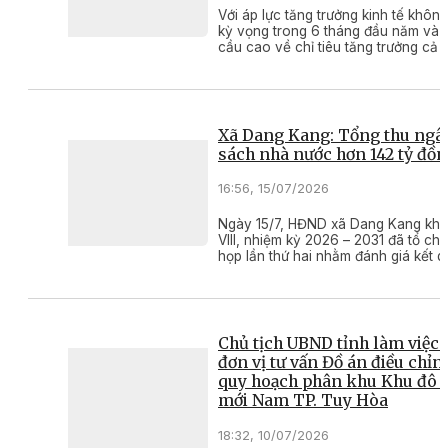
Với áp lực tăng trưởng kinh tế không
kỳ vọng trong 6 tháng đầu năm và 
cầu cao về chỉ tiêu tăng trưởng cả
2026, tỉnh Đắk Lắk tập trung triển k
những giải pháp quyết liệt và mang 
đột phá.
Xã Dang Kang: Tổng thu ngâ
sách nhà nước hơn 142 tỷ đồ
16:56, 15/07/2026
Ngày 15/7, HĐND xã Dang Kang kh
VIII, nhiệm kỳ 2026 – 2031 đã tổ ch
họp lần thứ hai nhằm đánh giá kết q
thực hiện nhiệm vụ phát triển kinh tế
hội 6 tháng đầu năm và phương hư
nhiệm vụ 6 tháng cuối năm 2026.
Chủ tịch UBND tỉnh làm việc 
đơn vị tư vấn Đồ án điều chỉn
quy hoạch phân khu Khu đô t
mới Nam TP. Tuy Hòa
18:32, 10/07/2026