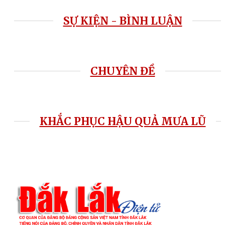
SỰ KIỆN - BÌNH LUẬN
CHUYÊN ĐỀ
KHẮC PHỤC HẬU QUẢ MƯA LŨ