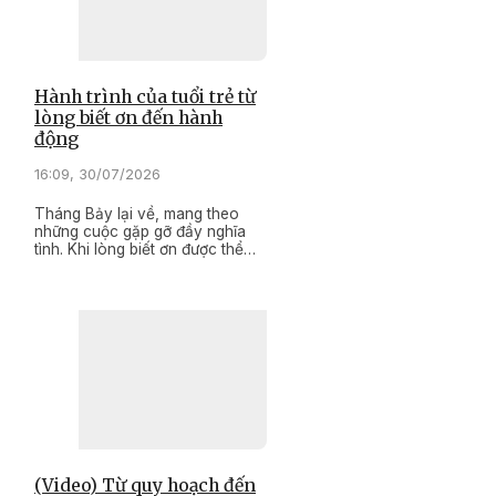
pháp luật của Nhà nước đến
từng khu dân cư, từng hộ gia
đình.
Hành trình của tuổi trẻ từ
lòng biết ơn đến hành
động
16:09, 30/07/2026
Tháng Bảy lại về, mang theo
những cuộc gặp gỡ đầy nghĩa
tình. Khi lòng biết ơn được thể
hiện bằng những hành động cụ
thể, truyền thống "Uống nước
nhớ nguồn" không chỉ được gìn
giữ, mà còn tiếp tục lan tỏa
trong cuộc sống hôm nay, trở
thành động lực để tuổi trẻ sống
đẹp, sống có ích và cống hiến
cho quê hương, đất nước.
(Video) Từ quy hoạch đến