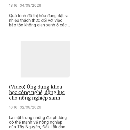
18:16, 04/08/2026
Quá trình đô thị hóa đang đặt ra
nhiều thách thức đối với việc
bảo tồn không gian xanh ở các
thành phố. Thế nhưng, tại Buôn
Ma Thuột, những mảng rừng và
hệ thống cây xanh vẫn hiện hữu
giữa lòng đô thị, tạo nên bản
sắc riêng hiếm có. Đây không
chỉ là lợi thế về cảnh quan, mà
còn là nền tảng quan trọng để
xây dựng một đô thị xanh, đáng
sống và phát triển bền vững.
(Video) Ứng dụng khoa
học công nghệ, động lực
cho nông nghiệp xanh
16:16, 02/08/2026
Là một trong những địa phương
có thế mạnh về nông nghiệp
của Tây Nguyên, Đắk Lắk đang