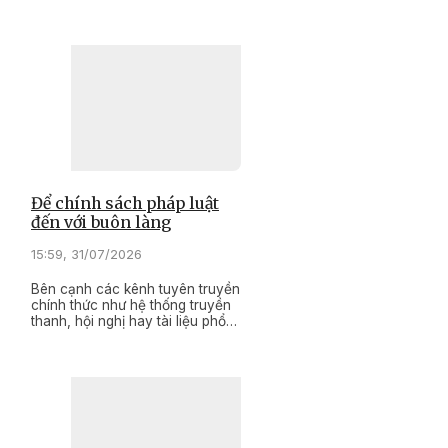
từng bước chuyển mình từ
phương thức sản xuất truyền
thống sang nền nông nghiệp
ứng dụng khoa học công nghệ.
Để chính sách pháp luật
đến với buôn làng
15:59, 31/07/2026
Bên cạnh các kênh tuyên truyền
chính thức như hệ thống truyền
thanh, hội nghị hay tài liệu phổ
biến pháp luật, người có uy tín,
bí thư chi bộ, trưởng thôn, trưởng
buôn, trưởng ban công tác Mặt
trận và lực lượng tham gia bảo
vệ an ninh, trật tự ở cơ sở là
những người trực tiếp đưa chủ
trương của Đảng, chính sách,