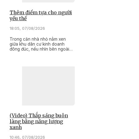
Thêm điểm tựa cho người
yếu thế
18:05, 07/08/2026
Trong căn nhà nhỏ nằm xen
giữa khu dân cư kinh doanh
đông đúc, nếu nhìn bên ngoài
thì cũng giống như những cửa
hàng khác, nhưng bên trong đó
chứa đầy tình nhân ái đối với
một người khuyết tật.
(Video) Thắp sáng buôn
làng bằng năng lượng
xanh
10:46, 07/08/2026