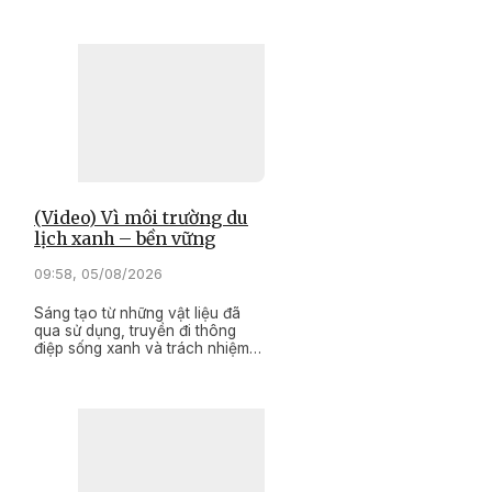
(Video) Vì môi trường du
lịch xanh – bền vững
09:58, 05/08/2026
Sáng tạo từ những vật liệu đã
qua sử dụng, truyền đi thông
điệp sống xanh và trách nhiệm
với môi trường. Đó là những giá
trị nổi bật của Hội thi trình diễn
thời trang tái chế với chủ đề "Vì
môi trường du lịch xanh – bền
vững", vừa được tổ chức tại bãi
biển Long Thủy, phường Bình
Kiến.