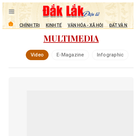
CHÍNH TRỊ
KINH TẾ
VĂN HÓA - XÃ HỘI
ĐẤT VÀ NGƯỜ
MULTIMEDIA
Video
E-Magazine
Infographic