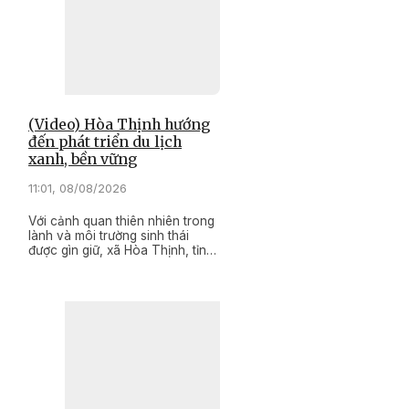
(Video) Hòa Thịnh hướng
đến phát triển du lịch
xanh, bền vững
11:01, 08/08/2026
Với cảnh quan thiên nhiên trong
lành và môi trường sinh thái
được gìn giữ, xã Hòa Thịnh, tỉnh
Đắk Lắk đang từng bước phát
huy lợi thế để phát triển du lịch
xanh, hướng đến mục tiêu hài
hòa giữa phát triển kinh tế và giữ
gìn vẻ đẹp vốn có của thiên
nhiên.