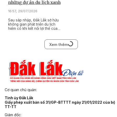
những dự án du lịch xanh
16:57, 29/07/2026
Sau sáp nhập, Đắk Lắk sở hữu
không gian phát triển du lịch
hiếm có khi kết nối lợi thế của
đại ngàn với biển cả. Tuy nhiên,
để biến tiềm năng thành động
lực phát triển, không chỉ cần có
Xem thêm
quy hoạch, mà còn là hạ tầng
đồng bộ, những dự án dẫn dắt
và các sản phẩm du lịch xanh
đủ sức cạnh tranh.
Cơ quan chủ quản:
Tỉnh ủy Đắk Lắk
Giấy phép xuất bản số 31/GP-BTTTT ngày 21/01/2022 của bộ
TT-TT
Giám đốc: