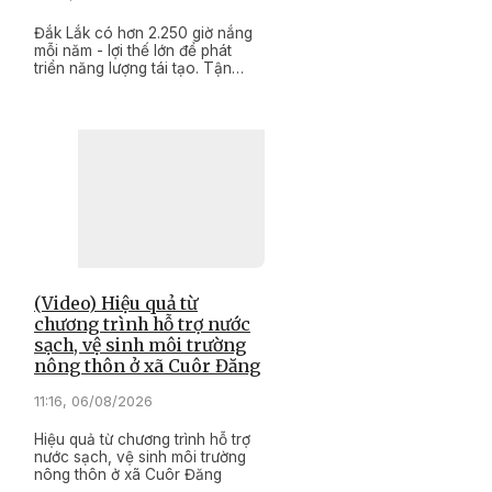
Đắk Lắk có hơn 2.250 giờ nắng
mỗi năm - lợi thế lớn để phát
triển năng lượng tái tạo. Tận
dụng nguồn năng lượng sạch
này, nhiều công trình điện mặt
trời được đưa vào sử dụng, góp
phần tiết kiệm điện, bảo vệ môi
trường và thắp sáng những
tuyến đường nông thôn, tạo
điểm nhấn trong xây dựng nông
thôn mới.
(Video) Hiệu quả từ
chương trình hỗ trợ nước
sạch, vệ sinh môi trường
nông thôn ở xã Cuôr Đăng
11:16, 06/08/2026
Hiệu quả từ chương trình hỗ trợ
nước sạch, vệ sinh môi trường
nông thôn ở xã Cuôr Đăng