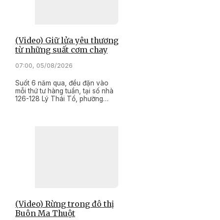
(Video) Giữ lửa yêu thương
từ những suất cơm chay
07:00, 05/08/2026
Suốt 6 năm qua, đều đặn vào
mỗi thứ tư hàng tuần, tại số nhà
126-128 Lý Thái Tổ, phường
Buôn Ma Thuột, tỉnh Đắk Lắk,
"Bếp cơm ấm lòng không đồng"
lại đỏ lửa. Những suất cơm chay
được chuẩn bị bằng tất cả sự tận
tâm của những người xa lạ,
nhưng lại mang đến sự ấm áp
như chính bữa cơm gia đình
dành cho nhiều người có hoàn
cảnh khó khăn.
(Video) Rừng trong đô thị
Buôn Ma Thuột