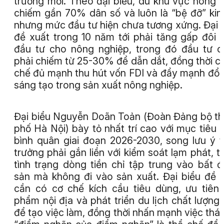
trưởng mới. Theo đại biểu, dù khu vực nông 
chiếm gần 70% dân số và luôn là “bệ đỡ” kin
nhưng mức đầu tư hiện chưa tương xứng. Đại 
đề xuất trong 10 năm tới phải tăng gấp đôi
đầu tư cho nông nghiệp, trong đó đầu tư 
phải chiếm từ 25-30% để dẫn dắt, đồng thời c
chế đủ mạnh thu hút vốn FDI và đẩy mạnh đổi
sáng tạo trong sản xuất nông nghiệp.
Đại biểu Nguyễn Doãn Toản (Đoàn Đảng bộ t
phố Hà Nội) bày tỏ nhất trí cao với mục tiêu
bình quân giai đoạn 2026-2030, song lưu ý 
trưởng phải gắn liền với kiểm soát lạm phát, t
tình trạng dòng tiền chỉ tập trung vào bất 
sản mà không đi vào sản xuất. Đại biểu đề 
cần có cơ chế kích cầu tiêu dùng, ưu tiên
phẩm nội địa và phát triển du lịch chất lượng
để tạo việc làm, đồng thời nhấn mạnh việc thá