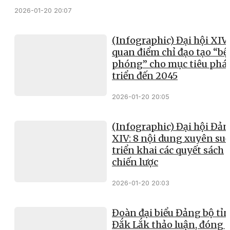
2026-01-20 20:07
(Infographic) Đại hội XIV:
quan điểm chỉ đạo tạo “bệ
phóng” cho mục tiêu phá
triển đến 2045
2026-01-20 20:05
(Infographic) Đại hội Đả
XIV: 8 nội dung xuyên su
triển khai các quyết sách
chiến lược
2026-01-20 20:03
Đoàn đại biểu Đảng bộ tỉ
Đắk Lắk thảo luận, đóng 