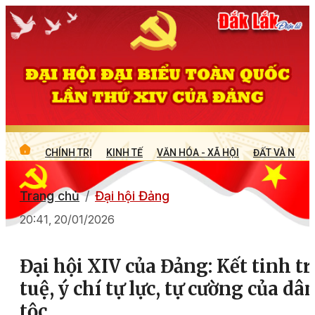
CHÍNH TRỊ
KINH TẾ
VĂN HÓA - XÃ HỘI
ĐẤT VÀ NGƯỜ
Trang chủ
Đại hội Đảng
20:41, 20/01/2026
Đại hội XIV của Đảng: Kết tinh tr
tuệ, ý chí tự lực, tự cường của dâ
tộc