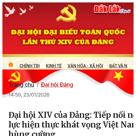
CHÍNH TRỊ
KINH TẾ
VĂN HÓA - XÃ HỘI
ĐẤT VÀ NGƯỜ
Trang chủ
Đại hội Đảng
14:59, 23/01/2026
Đại hội XIV của Đảng: Tiếp nối n
lực hiện thực khát vọng Việt Na
hùng cường