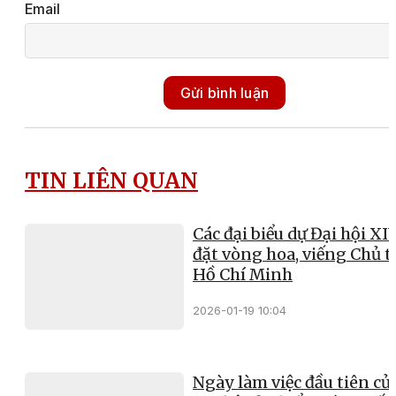
Email
Gửi bình luận
TIN LIÊN QUAN
Các đại biểu dự Đại hội XI
đặt vòng hoa, viếng Chủ t
Hồ Chí Minh
2026-01-19 10:04
Ngày làm việc đầu tiên củ