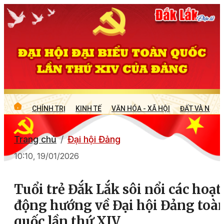
CHÍNH TRỊ
KINH TẾ
VĂN HÓA - XÃ HỘI
ĐẤT VÀ NGƯỜ
Trang chủ
Đại hội Đảng
10:10, 19/01/2026
Tuổi trẻ Đắk Lắk sôi nổi các hoạt
động hướng về Đại hội Đảng toà
quốc lần thứ XIV