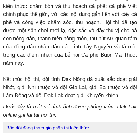
Đồng. Các đội đã tranh tài sôi nổi trong 3 phần thi gồm:
kiến thức; chăm bón và thu hoạch cà phê; cà phê Việt
chinh phục thế giới, với các nội dung gắn liền với cây cà
phê và công việc chăm sóc, thu hoạch. Hội thi đã tạo
được một sân chơi mới lạ, đặc sắc và đầy thú vị cho bà
con nông dân, thanh niên nông thôn, thu hút sự quan tâm
của đông đảo nhân dân các tỉnh Tây Nguyên và là một
trong các điểm nhấn của Lễ hội Cà phê Buôn Ma Thuột
năm nay.
Kết thúc hội thi, đội tỉnh Dak Nông đã xuất sắc đoạt giải
Nhất, giải Nhì thuộc về đội Gia Lai, giải Ba thuộc về đội
Lâm Đồng và đội Dak Lak đoạt giải Khuyến khích.
Dưới đây là một số hình ảnh được phóng viên Dak Lak
online ghi lại tại hội thi.
Bốn đội đang tham gia phần thi kiến thức