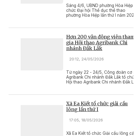
Sáng 4/6, UBND phường Hòa Hiệp t
chức Đại hội Thể dục thể thao
phường Hòa Hiệp lần thứ I năm 2026
Hơn 200 vận động viên tham
gia Hội thao Agribank Chi
nhánh Đắk Lắk
20:12, 24/05/2026
Từ ngày 22 - 24/5, Công đoàn cơ s
Agribank Chi nhánh Đắk Lắk tổ chứ
Hội thao Agribank Chi nhánh Đắk L
năm 2026.
Xã Ea Kiết tổ chức giải cầu
lông lần thứ I
17:05, 18/05/2026
Xã Ea Kiết tổ chức Giải cầu lông cá