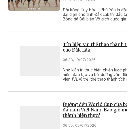
Đội bóng Tuy Hòa - Phú Yên là đội
đại diện cho tỉnh Đắk Lắk thi đấu tại
Bóng đá Bãi biển Vô địch quốc gia
2026.
Tín hiệu vui thể thao thành t
cao Đắk Lắk
06:33, 19/07/2026
Nhờ kiên trì thực hiện chiến lược ph
hiện, đào tạo và bồi dưỡng vận độn
viên (VĐV) trẻ, thể thao thành tích 
Đắk Lắk đang từng bước xây dựng l
lượng kế cận chất lượng ở nhiều mô
mạnh.
Đường đến World Cup của b
đá nam Việt Nam: Bao giờ mớ
thành hiện thực?
06:55, 05/07/2026