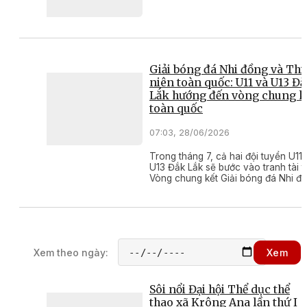
Giải bóng đá Nhi đồng và Thi
niên toàn quốc: U11 và U13 Đ
Lắk hướng đến vòng chung k
toàn quốc
07:03, 28/06/2026
Trong tháng 7, cả hai đội tuyển U11
U13 Đắk Lắk sẽ bước vào tranh tài t
Vòng chung kết Giải bóng đá Nhi đ
và Thiếu niên toàn quốc.
Xem theo ngày:
Xem
Sôi nổi Đại hội Thể dục thể
thao xã Krông Ana lần thứ I