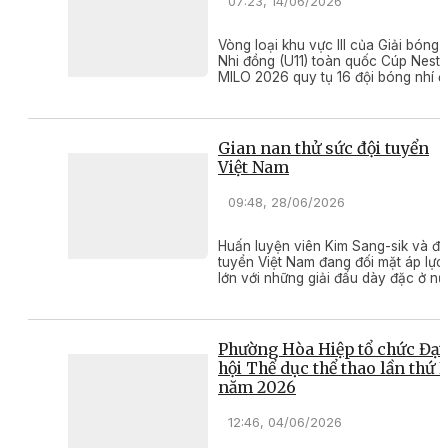
07:23, 14/06/2026
Vòng loại khu vực III của Giải bóng 
Nhi đồng (U11) toàn quốc Cúp Nestl
MILO 2026 quy tụ 16 đội bóng nhí đ
khép lại sau nhiều ngày tranh tài sôi
nổi tại Đắk Lắk.
Gian nan thử sức đội tuyển
Việt Nam
09:48, 28/06/2026
Huấn luyện viên Kim Sang-sik và độ
tuyển Việt Nam đang đối mặt áp lực
lớn với những giải đấu dày đặc ở nử
cuối năm 2026, đầu năm 2027.
Phường Hòa Hiệp tổ chức Đại
hội Thể dục thể thao lần thứ I
năm 2026
12:46, 04/06/2026