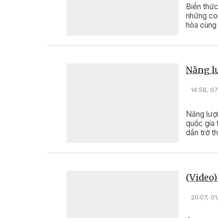
Biển thức
những co
hòa cùng 
mặn mòi c
qua bao t
dáng hình
Năng l
14:58, 0
Năng lượn
quốc gia 
dần trở t
(Video
20:07, 0