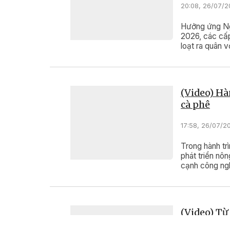
20:08, 26/07/
Hưởng ứng Ngà
2026, các cấp
loạt ra quân v
tham gia.
(Video) Hà
cà phê
17:58, 26/07/2
Trong hành tr
phát triển nô
cạnh công ng
đổi mới hoạt 
kết nối trải n
(Video) Từ
trường toà