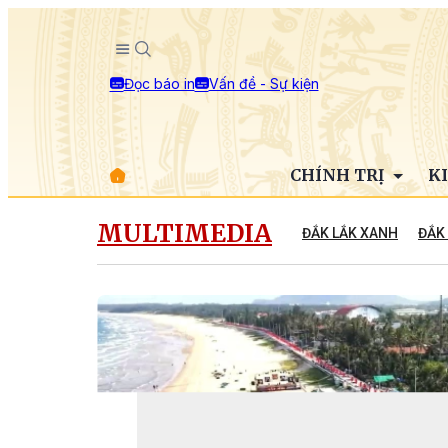
Đọc báo in
Vấn đề - Sự kiện
CHÍNH TRỊ
K
MULTIMEDIA
ĐẮK LẮK XANH
ĐẮK