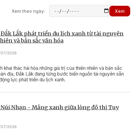
026
Xem theo ngày:
Xem
êng chinh phục thị trường quốc tế,
 chất lượng mà còn phải minh bạch
rình sản xuất và truy xuất nguồn gốc.
 Đắk Lắk phát triển du lịch xanh từ tài nguyên
lý do Đắk Lắk đẩy mạnh xây dựng mã
hiên và bản sắc văn hóa
 phát triển vùng nguyên liệu theo
ền vững, góp phần nâng cao giá trị
0/07/2026
ranh của ngành hàng sầu riêng.
 khai thác hài hòa những giá trị của thiên nhiên và bản sắc
ản địa, Đắk Lắk đang từng bước biến nguồn tài nguyên sẵn
động lực phát triển du lịch xanh.
 Núi Nhạn - Mảng xanh giữa lòng đô thị Tuy
8/07/2026