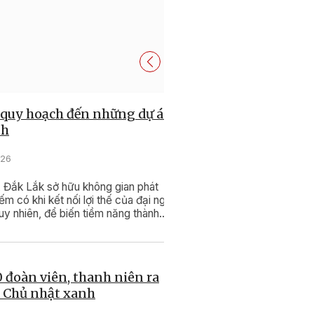
ến.
hiếm có. Đây không chỉ l
để xây dựng một đô thị x
 quy hoạch đến những dự án
nh
026
 Đắk Lắk sở hữu không gian phát
hiếm có khi kết nối lợi thế của đại ngàn
Tuy nhiên, để biến tiềm năng thành
 triển, không chỉ cần có quy hoạch,
tầng đồng bộ, những dự án dẫn dắt
ẩm du lịch xanh đủ sức cạnh tranh.
 đoàn viên, thanh niên ra
 Chủ nhật xanh