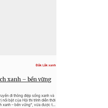
18:16, 04/08/2026
Đắk Lắk xanh
lịch xanh – bền vững
(Video) Rừn
truyền đi thông điệp sống xanh và
Quá trình đô thị hóa đang
 nổi bật của Hội thi trình diễn thời
gian xanh ở các thành p
ịch xanh – bền vững", vừa được tổ
và hệ thống cây xanh vẫn