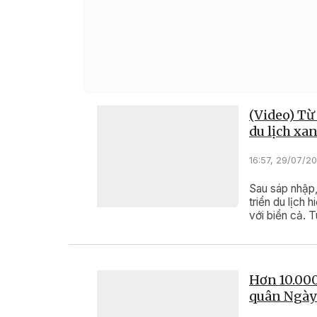
chức tại bãi biển Long Thủy, phường Bình Ki
(Video) Từ
du lịch xa
16:57, 29/07/2
Sau sáp nhập,
triển du lịch 
với biển cả. 
động lực phát
mà còn là hạ 
và các sản ph
Hơn 10.000
quân Ngày