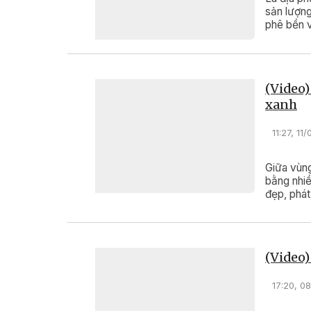
sản lượng
phê bền v
vệ môi tr
(Video)
xanh
11:27, 11
Giữa vùng
bằng nhiề
đẹp, phát
hành độn
(Video)
17:20, 0