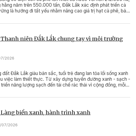
 hằng năm trên 550.000 tấn, Đắk Lắk xác định phát triển cà
ững là hướng đi tất yếu nhằm nâng cao giá trị hạt cà phê, bảo
ường và tạo động lực phát triển kinh tế xanh.
 Thanh niên Đắk Lắk chung tay vì môi trường
/07/2026
 đất Đắk Lắk giàu bản sắc, tuổi trẻ đang lan tỏa lối sống xanh
u việc làm thiết thực. Từ xây dựng tuyến đường xanh - sạch -
 triển năng lượng sạch đến tái chế rác thải vì cộng đồng, mỗi
g đều góp phần xây dựng Đắk Lắk phát triển bền vững.
 Làng biển xanh, hành trình xanh
8/07/2026