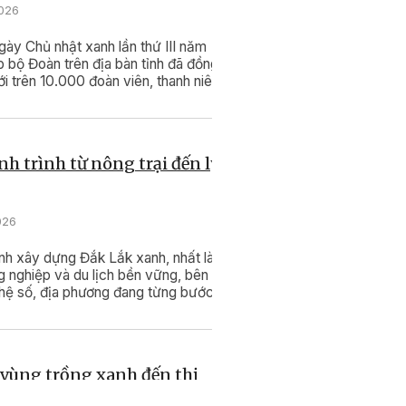
2026
y Chủ nhật xanh lần thứ III năm
 bộ Đoàn trên địa bàn tỉnh đã đồng
ới trên 10.000 đoàn viên, thanh niên
nh trình từ nông trại đến ly
026
ình xây dựng Đắk Lắk xanh, nhất là
ng nghiệp và du lịch bền vững, bên
hệ số, địa phương đang từng bước
động xúc tiến, quảng bá bằng cách
ghiệm thực tế.
 vùng trồng xanh đến thị
n cầu