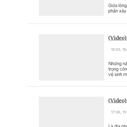
Giữa lòng
phần xây 
(Video)
15:50, 1
Những năm
trọng côn
vệ sinh m
đường xan
công tác
dựng địa
(Video)
17:36, 1
Là địa ph