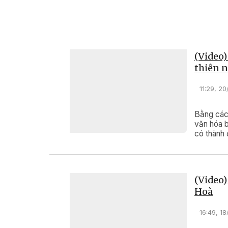
15:07, 22/07/2
Để trái sầu ri
không chỉ cần
toàn bộ quy t
(Video)
Đây cũng là 
thiên n
số vùng trồng,
hướng xanh, b
11:29, 2
và sức cạnh t
Bằng cách
văn hóa b
có thành 
(Video)
Hoà
16:49, 1