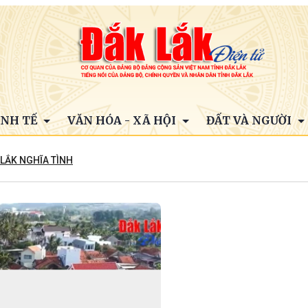
INH TẾ
VĂN HÓA - XÃ HỘI
ĐẤT VÀ NGƯỜI
 LẮK NGHĨA TÌNH