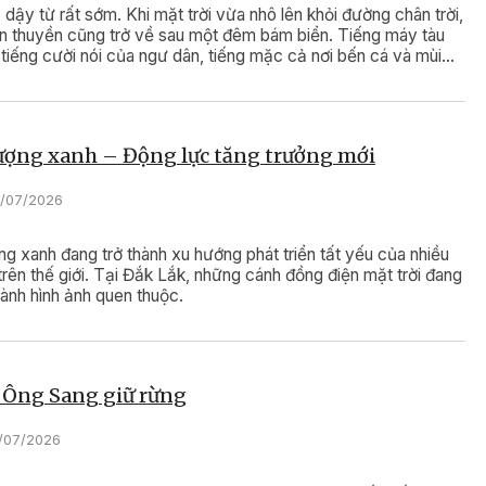
 dậy từ rất sớm. Khi mặt trời vừa nhô lên khỏi đường chân trời,
n thuyền cũng trở về sau một đêm bám biển. Tiếng máy tàu
tiếng cười nói của ngư dân, tiếng mặc cả nơi bến cá và mùi
ủa gió biển... tất cả tạo nên nhịp sống quen thuộc đã tồn tại
hế hệ. Ở nơi đầu sóng ấy, một làng chài vẫn bình yên gìn giữ
 xưa giữa nhịp phát triển hôm nay.
ượng xanh – Động lực tăng trưởng mới
7/07/2026
g xanh đang trở thành xu hướng phát triển tất yếu của nhiều
trên thế giới. Tại Đắk Lắk, những cánh đồng điện mặt trời đang
hành hình ảnh quen thuộc.
) Ông Sang giữ rừng
1/07/2026