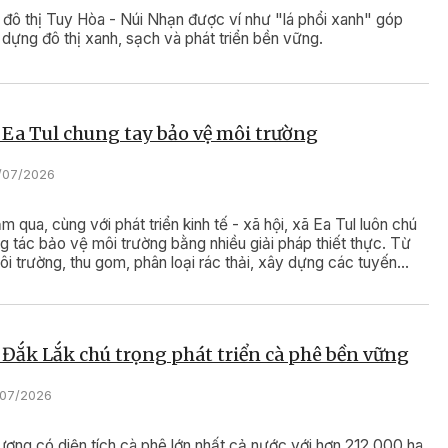
 đô thị Tuy Hòa - Núi Nhạn được ví như "lá phổi xanh" góp
dựng đô thị xanh, sạch và phát triển bền vững.
 Ea Tul chung tay bảo vệ môi trường
5/07/2026
 qua, cùng với phát triển kinh tế - xã hội, xã Ea Tul luôn chú
g tác bảo vệ môi trường bằng nhiều giải pháp thiết thực. Từ
ôi trường, thu gom, phân loại rác thải, xây dựng các tuyến
h - sạch - đẹp đến tuyên truyền nâng cao ý thức người dân,
 bảo vệ môi trường ngày càng đi vào nền nếp, góp phần xây
 phương xanh, sạch, bền vững.
 Đắk Lắk chú trọng phát triển cà phê bền vững
1/07/2026
ương có diện tích cà phê lớn nhất cả nước với hơn 212.000 ha,