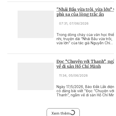
"Nhái Bầu vừa trôi, vừa lớn” v
phù sa của lòng trắc ẩn
07:31, 07/06/2026
Trong dòng chảy của văn học thiế
nhi, truyện dài “Nhái Bầu vừa trôi,
vừa lớn” của tác giả Nguyễn Chí
Ngoan (NXB Kim Đồng, 2026 ) hiện
lên như một bức tranh thủy mặc đư
buồn nhưng lấp lánh tình người.
Đọc “Chuyện với Thanh”, ng
về di sản Hồ Chí Minh
11:34, 05/06/2026
Ngày 17/5/2026, Báo Đắk Lắk điện 
có đăng bài viết "Đọc “Chuyện với
Thanh”, ngẫm về di sản Hồ Chí Minh
Tuy nhiên, sau khi rà soát, tòa soạ
nhận thấy bài viết chưa thực sự phù
hợp.
Xem thêm