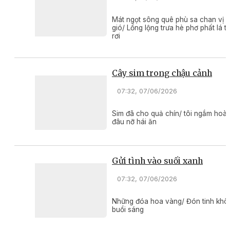
Mát ngọt sông quê phù sa chan vị
gió/ Lồng lộng trưa hè phơ phất lá tr
rơi
Cây sim trong chậu cảnh
07:32, 07/06/2026
Sim đã cho quả chín/ tôi ngắm hoài
đâu nỡ hái ăn
Gửi tình vào suối xanh
07:32, 07/06/2026
Những đóa hoa vàng/ Đón tinh khôi
buổi sáng