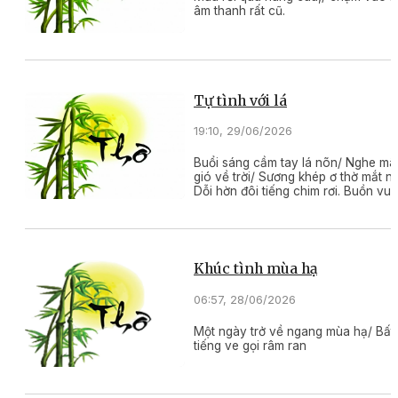
âm thanh rất cũ.
Tự tình với lá
19:10, 29/06/2026
Buổi sáng cầm tay lá nõn/ Nghe mâ
gió về trời/ Sương khép ơ thờ mắt n
Dỗi hờn đôi tiếng chim rơi. Buồn vui
chừng như đi vắng/ Lao xao khúc gi
mùa
Khúc tình mùa hạ
06:57, 28/06/2026
Một ngày trở về ngang mùa hạ/ Bất
tiếng ve gọi râm ran