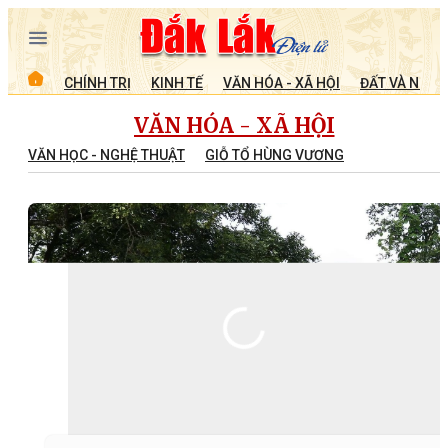
CHÍNH TRỊ
KINH TẾ
VĂN HÓA - XÃ HỘI
ĐẤT VÀ NGƯỜ
VĂN HÓA - XÃ HỘI
VĂN HỌC - NGHỆ THUẬT
GIỖ TỔ HÙNG VƯƠNG