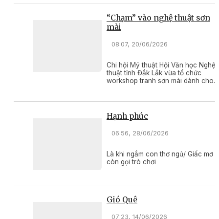
“Chạm” vào nghệ thuật sơn
mài
08:07, 20/06/2026
Chi hội Mỹ thuật Hội Văn học Nghệ
thuật tỉnh Đắk Lắk vừa tổ chức
workshop tranh sơn mài dành cho
các họa sĩ và cộng tác viên, với sự
tham gia hướng dẫn của họa sĩ
Trương Văn Linh, Trưởng khoa Mỹ
thuật Trường Cao đẳng Văn hóa
Hạnh phúc
Nghệ thuật Đắk Lắk - người dành
nhiều thời gian và tâm huyết cho
06:56, 28/06/2026
nghệ thuật sơn mài.
Là khi ngắm con thơ ngủ/ Giấc mơ
còn gọi trò chơi
Gió Quê
07:23, 14/06/2026