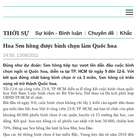
T
THỜI SỰ
Sự kiện - Bình luận
Chuyên đề
Khắc p
Hoa Sen hồng được bình chọn làm Quốc hoa
14:58, 13/06/2011
Đúng như dự đoán: Sen hồng tiếp tục vượt lên dẫn đầu cuộc bình
chọn ngôi vị Quốc hoa, diễn ra tại TP. HCM từ ngày 9 đến 12-6. Với
kết quả đứng nhất bảng bình chọn ở cả 3 miền, Sen hồng có triển
vọng sẽ trở thành Quốc hoa.
Tối 12-6 tại công viên 23-9, TP. HCM diễn ra lễ tổng kết cuộc bình chọn quốc
hoa Việt Nam. Cuộc bình chọn do Bộ Văn hóa, Thể thao và Du lịch phối hợp
UBND TP HCM tổ chức.
Bắt đầu từ ngày 9-6, cuộc bình chọn không chỉ lấy ý kiến của người dân tham
gia triển lãm
Sắc hoa Việt
ở công viên 23-9, TP. HCM, mà ban tổ chức còn phát
khoảng 60.000 phiếu bình chọn ở các quận, huyện và 15 trường đại học, cao
đẳng. Kết quả: hoa sen hồng có số phiếu cao nhất với hơn 50.000, chiếm hơn
70%. Đứng sau Sen hồng lần lượt là hoa Mai, hoa Đào.
Qua các hệ thống bình chọn ở hai miền Bắc, Trung kéo dài từ năm 2010 đến