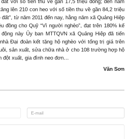
đất với số tiền thu về gần 17,5 triệu đồng; đến năm
ăng lên 210 con heo với số tiền thu về gần 84,2 triệu
o đất”, từ năm 2011 đến nay, hằng năm xã Quảng Hiệp
ệu đồng cho Quỹ “Vì người nghèo”, đạt trên 180% kế
t động này Ủy ban MTTQVN xã Quảng Hiệp đã tiến
hà Đại đoàn kết tặng hộ nghèo với tổng trị giá trên
 nuôi, sản xuất, sửa chữa nhà ở cho 108 trường hợp hộ
 đột xuất, gia đình neo đơn…
Văn Sơn