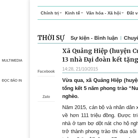
Chính trị
Kinh tế
Văn hóa - Xã hội
Đất 
THỜI SỰ
Sự kiện - Bình luận
Chuy
Xã Quảng Hiệp (huyện Cư
Zalo
13 nhà Đại đoàn kết tặn
MULTIMEDIA
14:28, 21/10/2015
Facebook
Vừa qua, xã Quảng Hiệp (huyệ
ĐỌC BÁO IN
tổng kết 5 năm phong trào “Nu
nghèo.
Zalo
Năm 2015, cán bộ và nhân dân x
về hơn 111 triệu đồng. Được tr
nhà ở tạm bợ dột nát cho hộ n
trở thành phong trào thi đua sô