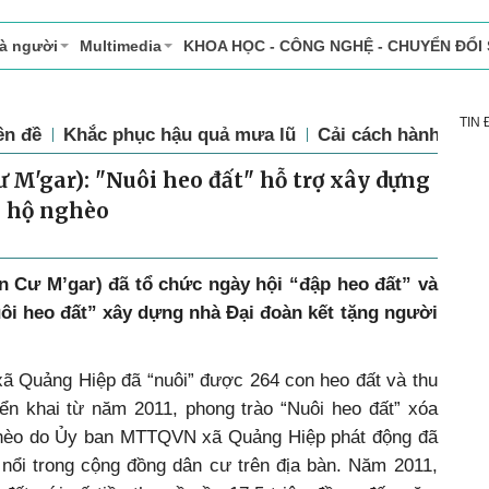
và người
Multimedia
KHOA HỌC - CÔNG NGHỆ - CHUYỂN ĐỔI
TIN
ên đề
Khắc phục hậu quả mưa lũ
Cải cách hành chín
 M'gar): "Nuôi heo đất" hỗ trợ xây dựng
g hộ nghèo
n Cư M’gar) đã tổ chức ngày hội “đập heo đất” và
ôi heo đất” xây dựng nhà Đại đoàn kết tặng người
ã Quảng Hiệp đã “nuôi” được 264 con heo đất và thu
iển khai từ năm 2011, phong trào “Nuôi heo đất” xóa
ghèo do Ủy ban MTTQVN xã Quảng Hiệp phát động đã
i nổi trong cộng đồng dân cư trên địa bàn. Năm 2011,