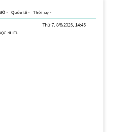
 SỐ
Quốc tế
Thời sự
Thứ 7, 8/8/2026, 14:45
 ĐỌC NHIỀU
h
Lễ hội Cà phê Buôn Ma Thuột
Đắk Lắk - Hành trình 