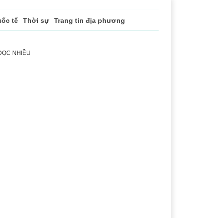
ốc tế
Thời sự
Trang tin địa phương
 ĐỌC NHIỀU
h
Lễ hội Cà phê Buôn Ma Thuột
Đắk Lắk - Hành trình 