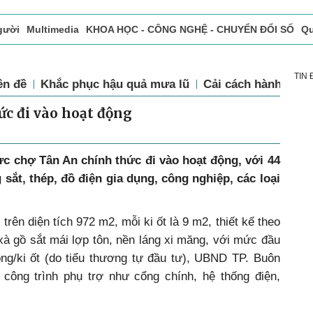
gười
Multimedia
KHOA HỌC - CÔNG NGHỆ - CHUYỂN ĐỔI SỐ
Qu
ọc báo in
Tòa soạn - Bạn đọc
Vấn Đề Bạn Đọc Quan Tâm
TIN
ên đề
Khắc phục hậu quả mưa lũ
Cải cách hành chín
ức đi vào hoạt động
vực chợ Tân An chính thức đi vào hoạt động, với
44
 sắt, thép, đồ điện gia dụng, công nghiệp, các loại
trên diện tích 972 m
2
, mỗi ki ốt là 9 m
2
, thiết kế theo
à gồ sắt mái lợp tôn, nền láng xi măng, với mức đầu
ồng/ki ốt (do tiểu thương tự đầu tư), UBND TP. Buôn
công trình phụ trợ như cổng chính, hệ thống điện,