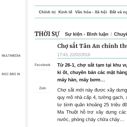
Chính trị
Kinh tế
Văn hóa - Xã hội
Đất và n
Doanh nghiệp giới thiệu
Phóng sự - Ký sự
Đ
THỜI SỰ
Sự kiện - Bình luận
Chuy
Chợ sắt Tân An chính th
Zalo
17:43, 22/02/2016
MULTIMEDIA
Từ 26-1, chợ sắt tạm tại khu 
Facebook
ki ốt, chuyên bán các mặt hàng
ĐỌC BÁO IN
máy hàn, máy bơm…
Zalo
Chợ sắt mới này được xây dựng 
quy mô nhà cấp 4, tường gạch, x
tư bình quân khoảng 25 triệu đ
Ma Thuột hỗ trợ xây dựng các 
nước, phòng cháy chữa cháy…