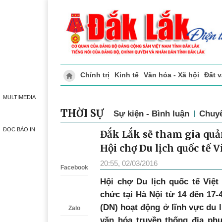
Chính trị
Kinh tế
Văn hóa - Xã hội
Đ
MULTIMEDIA
THỜI SỰ
Sự kiện - Bình luận
Chuy
ĐỌC BÁO IN
Đắk Lắk sẽ tham gia quản
Zalo
Hội chợ Du lịch quốc tế
20:55, 02/03/2016
Facebook
Hội chợ Du lịch quốc tế Việ
chức tại Hà Nội từ 14 đến 17-
(DN) hoạt động ở lĩnh vực du l
Zalo
văn hóa truyền thống địa ph