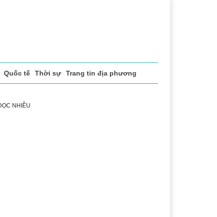
ĐỔI SỐ
Quốc tế
Thời sự
Thứ 5, 6/8/2026, 0:7
 ĐỌC NHIỀU
h
Lễ hội Cà phê Buôn Ma Thuột
Đắk Lắk - Hành trình 