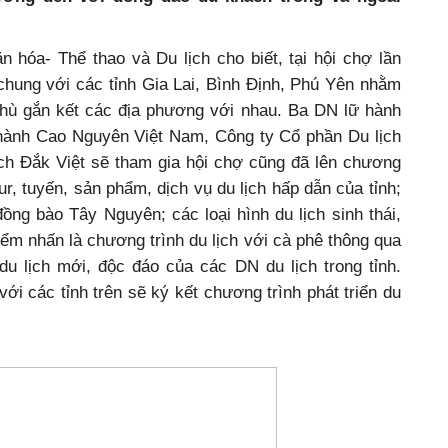
 hóa- Thể thao và Du lịch cho biết, tại hội chợ lần
 chung với các tỉnh Gia Lai, Bình Định, Phú Yên nhằm
 thù gắn kết các địa phương với nhau. Ba DN lữ hành
hành Cao Nguyên Việt Nam, Công ty Cổ phần Du lịch
h Đắk Việt sẽ tham gia hội chợ cũng đã lên chương
our, tuyến, sản phẩm, dịch vụ du lịch hấp dẫn của tỉnh;
ng bào Tây Nguyên; các loại hình du lịch sinh thái,
điểm nhấn là chương trình du lịch với cà phê thông qua
du lịch mới, độc đáo của các DN du lịch trong tỉnh.
ới các tỉnh trên sẽ ký kết chương trình phát triển du