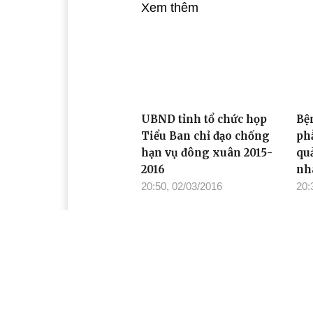
Xem thêm
UBND tỉnh tổ chức họp
Bệ
Tiểu Ban chỉ đạo chống
ph
hạn vụ đông xuân 2015-
qu
2016
nh
20:50, 02/03/2016
20:
Từ 1-3, đẩy mạnh thực
Bu