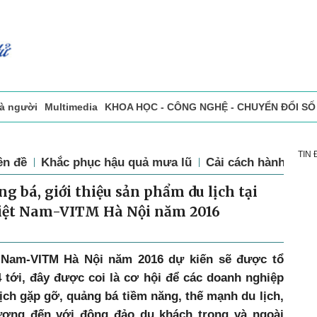
ất và người
Multimedia
KHOA HỌC - CÔNG NGHỆ - CHUYỂN 
TIN
ên đề
Khắc phục hậu quả mưa lũ
Cải cách hành chín
g bá, giới thiệu sản phẩm du lịch tại
 Việt Nam-VITM Hà Nội năm 2016
t Nam-VITM Hà Nội năm 2016 dự kiến sẽ được tổ
4 tới, đây được coi là cơ hội để các doanh nghiệp
ịch gặp gỡ, quảng bá tiềm năng, thế mạnh du lịch,
ương đến với đông đảo du khách trong và ngoài