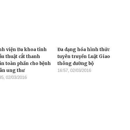
nh viện Đa khoa tỉnh
Đa dạng hóa hình thức
ẫu thuật cắt thanh
tuyên truyền Luật Giao
ản toàn phần cho bệnh
thông đường bộ
ân ung thư
16:57, 02/03/2016
35, 02/03/2016
ôn Sút M'grư (xã Cư
Tháng Thanh niên 2016: