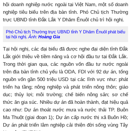
hội doanh nghiệp nước ngoài tại Việt Nam, một số doanh
nghiệp tiêu biểu trên địa bàn tỉnh. Phó Chủ tịch Thường
trực UBND tỉnh Đắk Lắk Y Dhăm Ênuôl chủ trì hội nghị.
Phó Chủ tịch Thường trực UBND tỉnh Y Dhăm Ênuôl phát biểu
tại hội nghị.
Ảnh:
Hoàng Gia
Tại hội nghị, các đại biểu đã được nghe đại diện tỉnh Đắk
Lắk giới thiệu về tiềm năng và cơ hội đầu tư tại Đắk Lắk.
Trong thời gian qua, các nguồn vốn đầu tư nước ngoài
trên địa bàn tỉnh chủ yếu là ODA, FDI với 92 dự án, tổng
nguồn vốn gần 500 triệu USD tại các lĩnh vực như: phát
triển hạ tầng; nông nghiệp và phát triển nông thôn; giáo
dục; thủy lợi; môi trường; chế biến nông sản; sơ chế
thức ăn gia súc. Nhiều dự án đã hoàn thành, đạt hiệu quả
cao như: Dự án thoát nước mưa và nước thải TP. Buôn
Ma Thuột (giai đoạn 1); Dự án cấp nước thị xã Buôn Hồ;
Dự án phát triển lâm nghiệp cải thiện đời sống vùng Tây