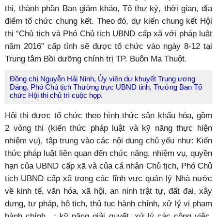
thi, thành phần Ban giám khảo, Tổ thư ký, thời gian, địa
điểm tổ chức chung kết. Theo đó, dự kiến chung kết Hội
thi “Chủ tịch và Phó Chủ tịch UBND cấp xã với pháp luật
năm 2016” cấp tỉnh sẽ được tổ chức vào ngày 8-12 tại
Trung tâm Bồi dưỡng chính trị TP. Buôn Ma Thuột.
Đồng chí Nguyễn Hải Ninh, Ủy viên dự khuyết Trung ương
Đảng, Phó Chủ tịch Thường trực UBND tỉnh, Trưởng Ban Tổ
chức Hội thi chủ trì cuộc họp.
Hội thi được tổ chức theo hình thức sân khấu hóa, gồm
2 vòng thi (kiến thức pháp luật và kỹ năng thực hiện
nhiệm vụ), tập trung vào các nội dung chủ yếu như: Kiến
thức pháp luật liên quan đến chức năng, nhiệm vụ, quyền
hạn của UBND cấp xã và của cá nhân Chủ tịch, Phó Chủ
tịch UBND cấp xã trong các lĩnh vực quản lý Nhà nước
về kinh tế, văn hóa, xã hội, an ninh trật tự, đất đai, xây
dựng, tư pháp, hộ tịch, thủ tục hành chính, xử lý vi phạm
hành chính…; kỹ năng giải quyết, xử lý các công việc,