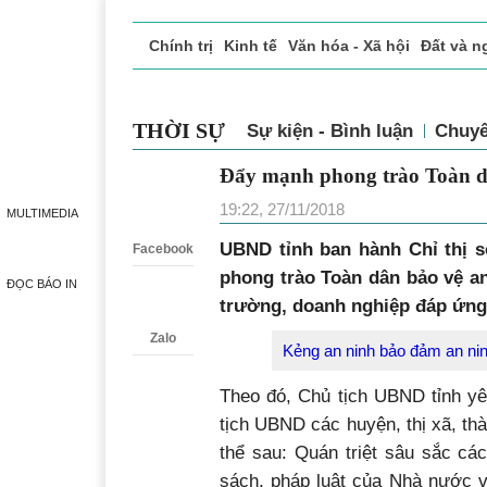
Chính trị
Kinh tế
Văn hóa - Xã hội
Đất và n
Doanh nghiệp giới thiệu
Phóng sự - Ký sự
Đ
THỜI SỰ
Sự kiện - Bình luận
Chuy
Đẩy mạnh phong trào To
Zalo
19:22, 27/11/2018
MULTIMEDIA
UBND tỉnh ban hành Chỉ thị s
Facebook
phong trào Toàn dân bảo vệ a
ĐỌC BÁO IN
trường, doanh nghiệp đáp ứng 
Zalo
Kẻng an ninh bảo đảm an ninh
Theo đó, Chủ tịch UBND tỉnh yê
tịch UBND các huyện, thị xã, thà
thể sau: Quán triệt sâu sắc cá
sách, pháp luật của Nhà nước v