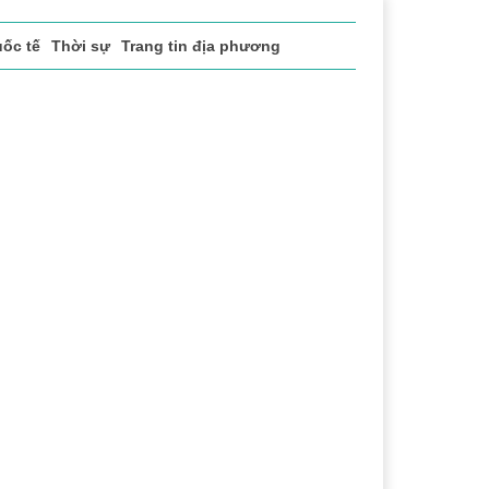
ốc tế
Thời sự
Trang tin địa phương
h
Lễ hội Cà phê Buôn Ma Thuột
Đắk Lắk - Hành trình 