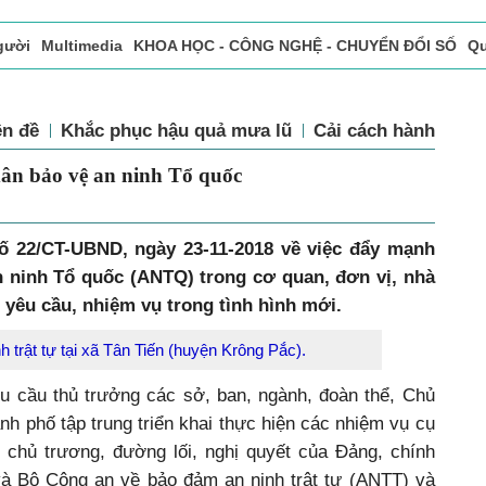
gười
Multimedia
KHOA HỌC - CÔNG NGHỆ - CHUYỂN ĐỔI SỐ
Qu
ọc báo in
Tòa soạn - Bạn đọc
Vấn Đề Bạn Đọc Quan Tâm
ên đề
Khắc phục hậu quả mưa lũ
Cải cách hành chín
àn dân bảo vệ an ninh Tổ quốc
ố 22/CT-UBND, ngày 23-11-2018 về việc đẩy mạnh
n ninh Tổ quốc (ANTQ) trong cơ quan, đơn vị, nhà
yêu cầu, nhiệm vụ trong tình hình mới.
 trật tự tại xã Tân Tiến (huyện Krông Pắc).
u cầu thủ trưởng các sở, ban, ngành, đoàn thể, Chủ
nh phố tập trung triển khai thực hiện các nhiệm vụ cụ
c chủ trương, đường lối, nghị quyết của Đảng, chính
à Bộ Công an về bảo đảm an ninh trật tự (ANTT) và