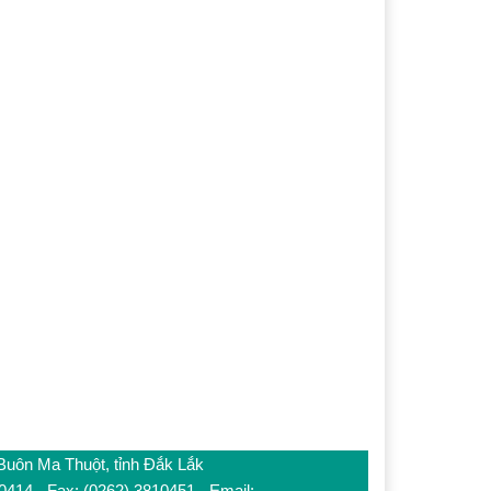
 Buôn Ma Thuột, tỉnh Đắk Lắk
10414 - Fax: (0262) 3810451 - Email: