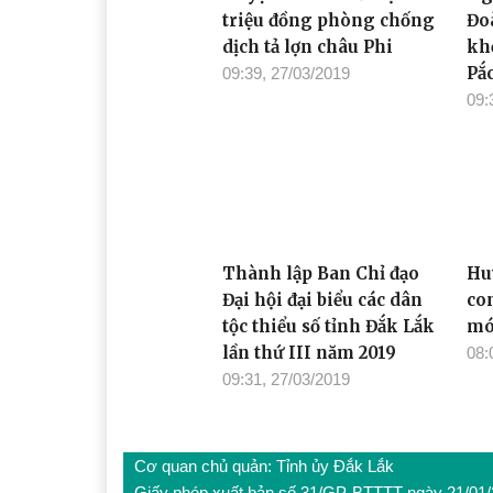
triệu đồng phòng chống
Đo
dịch tả lợn châu Phi
kh
Pắ
09:39, 27/03/2019
09:
Thành lập Ban Chỉ đạo
Hu
Đại hội đại biểu các dân
co
tộc thiểu số tỉnh Đắk Lắk
m
lần thứ III năm 2019
08:
09:31, 27/03/2019
Cơ quan chủ quản: Tỉnh ủy Đắk Lắk
Giấy phép xuất bản số 31/GP-BTTTT ngày 21/01