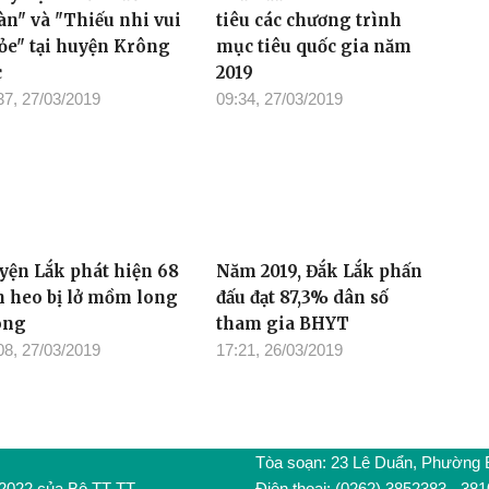
àn" và "Thiếu nhi vui
tiêu các chương trình
ỏe" tại huyện Krông
mục tiêu quốc gia năm
c
2019
37, 27/03/2019
09:34, 27/03/2019
yện Lắk phát hiện 68
Năm 2019, Đắk Lắk phấn
n heo bị lở mồm long
đấu đạt 87,3% dân số
óng
tham gia BHYT
08, 27/03/2019
17:21, 26/03/2019
Tòa soạn: 23 Lê Duẩn, Phường
/2022 của Bộ TT-TT
Điện thoại: (0262) 3852383 - 38