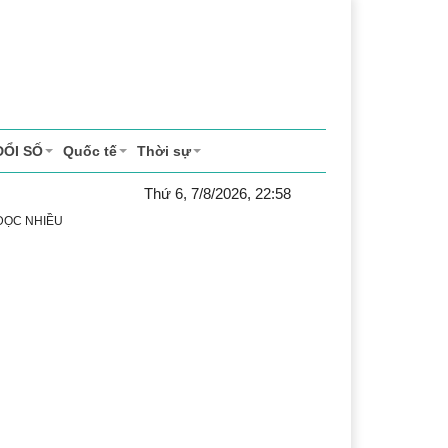
ĐỔI SỐ
Quốc tế
Thời sự
Thứ 6, 7/8/2026, 22:58
 ĐỌC NHIỀU
h
Lễ hội Cà phê Buôn Ma Thuột
Đắk Lắk - Hành trình 