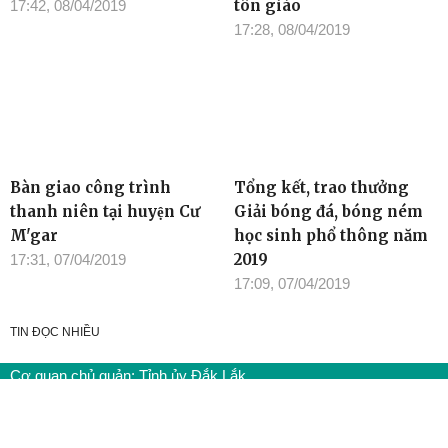
tôn giáo
17:42, 08/04/2019
17:28, 08/04/2019
Bàn giao công trình
Tổng kết, trao thưởng
thanh niên tại huyện Cư
Giải bóng đá, bóng ném
M'gar
học sinh phổ thông năm
2019
17:31, 07/04/2019
17:09, 07/04/2019
TIN ĐỌC NHIỀU
Cơ quan chủ quản: Tỉnh ủy Đắk Lắk
Giấy phép xuất bản số 31/GP-BTTTT ngày 21/01/2022 của Bộ
TT-TT
Giám đốc: Đào Phạm Hoàng Quyên