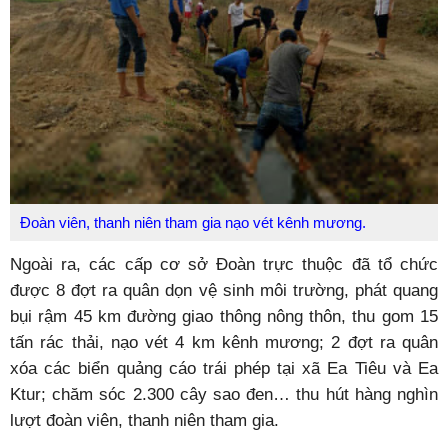
Đoàn viên, thanh niên tham gia nạo vét kênh mương.
Ngoài ra, các cấp cơ sở Đoàn trực thuộc đã tổ chức
được 8 đợt ra quân dọn vệ sinh môi trường, phát quang
bụi rậm 45 km đường giao thông nông thôn, thu gom 15
tấn rác thải, nạo vét 4 km kênh mương; 2 đợt ra quân
xóa các biển quảng cáo trái phép tại xã Ea Tiêu và Ea
Ktur; chăm sóc 2.300 cây sao đen… thu hút hàng nghìn
lượt đoàn viên, thanh niên tham gia.