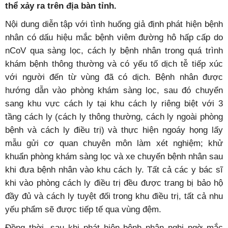
thể xảy ra trên địa bàn tỉnh.
Nội dung diễn tập với tình huống giả định phát hiện bệnh
nhân có dấu hiệu mắc bệnh viêm đường hô hấp cấp do
nCoV qua sàng lọc, cách ly bệnh nhân trong quá trình
khám bệnh thông thường và có yếu tố dịch tễ tiếp xúc
với người đến từ vùng đã có dịch. Bệnh nhân được
hướng dẫn vào phòng khám sàng lọc, sau đó chuyển
sang khu vực cách ly tại khu cách ly riêng biệt với 3
tầng cách ly (cách ly thông thường, cách ly ngoài phòng
bệnh và cách ly điều trị) và thực hiện ngoáy họng lấy
mẫu gửi cơ quan chuyên môn làm xét nghiệm; khử
khuẩn phòng khám sàng lọc và xe chuyển bệnh nhân sau
khi đưa bệnh nhân vào khu cách ly. Tất cả các y bác sĩ
khi vào phòng cách ly điều trị đều được trang bị bảo hộ
đầy đủ và cách ly tuyệt đối trong khu điều trị, tất cả nhu
yếu phẩm sẽ được tiếp tế qua vùng đệm.
Đồng thời, sau khi phát hiện bệnh nhân nghi ngờ mắc