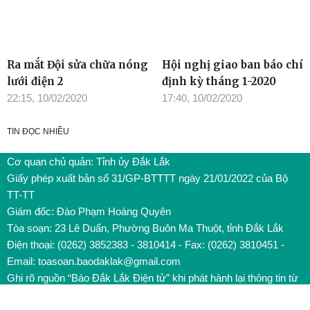
Ra mắt Đội sửa chữa nóng
Hội nghị giao ban báo chí
lưới điện 2
định kỳ tháng 1-2020
22:15, 10/02/2020
17:40, 10/02/2020
TIN ĐỌC NHIỀU
Cơ quan chủ quản: Tỉnh ủy Đắk Lắk
Giấy phép xuất bản số 31/GP-BTTTT ngày 21/01/2022 của Bộ
TT-TT
Giám đốc: Đào Phạm Hoàng Quyên
Tòa soạn: 23 Lê Duẩn, Phường Buôn Ma Thuột, tỉnh Đắk Lắk
Điện thoại: (0262) 3852383 - 3810414 - Fax: (0262) 3810451 -
Email: toasoan.baodaklak@gmail.com
Ghi rõ nguồn “Báo Đắk Lắk Điện tử” khi phát hành lại thông tin từ
website này