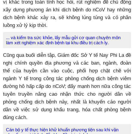
vị khác trong toàn tỉnh học hỏi, rút nghiệm để chủ động
xây dựng phương án khi dịch bệnh do nCoV hay những
dịch bệnh khác xảy ra, sẽ không lúng túng và có phân
luồng xử lý kịp thời.
... và kiểm tra sức khỏe, lấy mẫu gửi cơ quan chuyên môn
làm xét nghiệm xác định bệnh tại khu điều trị cách ly.
Cũng qua buổi diễn tập, Giám đốc Sở Y tế Nay Phi La đề
nghị chính quyền địa phương và các ban, ngành, đoàn
thể của huyện cần vào cuộc, phối hợp chặt chẽ với
ngành Y tế trong công tác phòng chống dịch bệnh viêm
đường hô hấp cấp do nCoV; đẩy mạnh hơn nữa công tác
tuyên truyền nâng cao nhận thức cho người dân về
phòng chống dịch bệnh này, nhất là khuyến cáo người
dân về việc sử dụng khẩu trang, hóa chất phòng bệnh
đúng cách.
Cán bộ y tế thực hiện khử khuẩn phương tiện sau khi vận