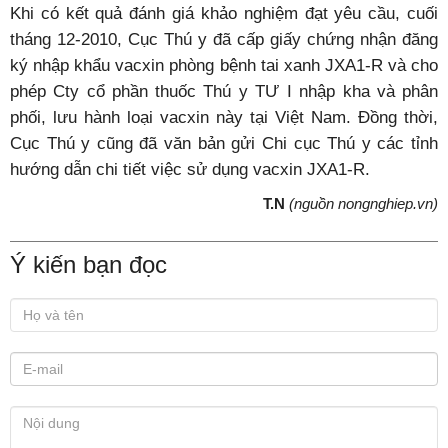
Khi có kết quả đánh giá khảo nghiệm đạt yêu cầu, cuối
tháng 12-2010, Cục Thú y đã cấp giấy chứng nhận đăng
ký nhập khẩu vacxin phòng bệnh tai xanh JXA1-R và cho
phép Cty cổ phần thuốc Thú y TƯ I nhập kha và phân
phối, lưu hành loại vacxin này tại Việt Nam. Đồng thời,
Cục Thú y cũng đã văn bản gửi Chi cục Thú y các tỉnh
hướng dẫn chi tiết việc sử dụng vacxin JXA1-R.
T.N
(nguồn nongnghiep.vn)
Ý kiến bạn đọc