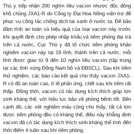
Thú y tiếp nhận 200 nghìn liều vacxin nhược độc đông
khô chủng JXA1-R do Công ty Đại Hoa Nông viện trợ để
phục vụ công tác chống dịch tai xanh ở nước ta. Để bảo
đảm tính an toàn và hiệu quả của loại vacxin này trước
khi quyết định cho phép nhập khẩu và tiêm phòng đại trà
trên cả nước, Cục Thú y đã tổ chức tiêm phòng khảo
nghiệm vacxin này tại 19 tỉnh, thành trên cả nước, mỗi
tỉnh được giao từ 9 đến 10 nghìn liều vacxin (tập trung
tại các tỉnh vùng Đông Nam bộ và ĐBSCL). Sau khi tiêm
thử nghiệm, các báo cáo kết quả cho thấy vacxin JXA1-
R có độ an toàn cao, tỉ lệ phản ứng, chết sau khi tiêm rất
thấp. Đồng thời, vacxin có tác dụng kích thích giúp lợn
sinh kháng thể, với hiệu lực bảo vệ phòng bệnh tốt. Bên
cạnh đó, các xét nghiệm máu cũng cho thấy, tất cả lợn
được tiêm phòng đều có kháng thể, điều này khẳng định
vacxin đã có tác dụng kích thích sinh kháng thể tính đến
thời điểm 4 tuần sau khi tiêm phòng.