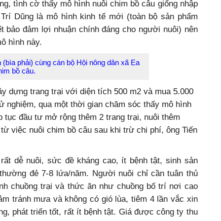
ng, tình cờ thấy mô hình nuôi chim bồ câu giống nhập
Trí Dũng là mô hình kinh tế mới (toàn bộ sản phẩm
ết bảo đảm lợi nhuận chính đáng cho người nuôi) nên
mô hình này.
(bìa phải) cùng cán bộ Hội nông dân xã Ea
chim bồ câu.
y dựng trang trại với diện tích 500 m2 và mua 5.000
ử nghiệm, qua một thời gian chăm sóc thấy mô hình
 tục đầu tư mở rộng thêm 2 trang trại, nuôi thêm
từ việc nuôi chim bồ câu sau khi trừ chi phí, ông Tiến
rất dễ nuôi, sức đề kháng cao, ít bệnh tật, sinh sản
 thường đẻ 7-8 lứa/năm. Người nuôi chỉ cần tuân thủ
nh chuồng trại và thức ăn như chuồng bố trí nơi cao
đảm tránh mưa và không có gió lùa, tiêm 4 lần vắc xin
, phát triển tốt, rất ít bệnh tật. Giá được công ty thu