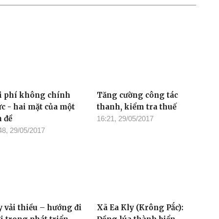
i phí không chính
Tăng cường công tác
ức - hai mặt của một
thanh, kiểm tra thuế
n đề
16:21, 29/05/2017
48, 29/05/2017
y vải thiều – hướng đi
Xã Ea Kly (Krông Pắc):