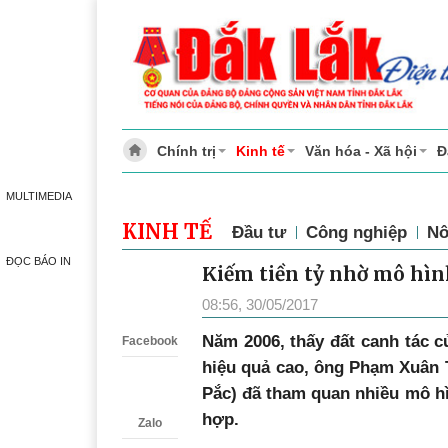
Chính trị
Kinh tế
Văn hóa - Xã hội
Đ
MULTIMEDIA
KINH TẾ
Đầu tư
Công nghiệp
Nô
ĐỌC BÁO IN
Kiếm tiền tỷ nhờ mô hìn
Zalo
08:56, 30/05/2017
Năm 2006, thấy đất canh tác củ
Facebook
hiệu quả cao, ông Phạm Xuân 
Pắc) đã tham quan nhiều mô hì
hợp.
Zalo