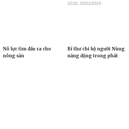
10:02, 02/01/2019
Nỗ lực tìm đầu ra cho
Bí thư chi bộ người Nùng
nông sản
năng động trong phát
triển kinh tế
10:00, 02/01/2019
09:56, 02/01/2019
TIN ĐỌC NHIỀU
Cơ quan chủ quản: Tỉnh ủy Đắk Lắk
Giấy phép xuất bản số 31/GP-BTTTT ngày 21/01/2022 của Bộ
TT-TT
Giám đốc: Đào Phạm Hoàng Quyên
Tòa soạn: 23 Lê Duẩn, Phường Buôn Ma Thuột, tỉnh Đắk Lắk