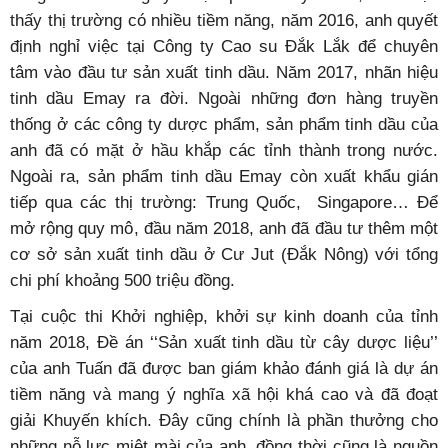
thấy thị trường có nhiều tiềm năng, năm 2016, anh quyết
định nghỉ việc tại Công ty Cao su Đắk Lắk để chuyên
tâm vào đầu tư sản xuất tinh dầu. Năm 2017, nhãn hiệu
tinh dầu Emay ra đời. Ngoài những đơn hàng truyền
thống ở các công ty dược phẩm, sản phẩm tinh dầu của
anh đã có mặt ở hầu khắp các tỉnh thành trong nước.
Ngoài ra, sản phẩm tinh dầu Emay còn xuất khẩu gián
tiếp qua các thị trường: Trung Quốc, Singapore… Để
mở rộng quy mô, đầu năm 2018, anh đã đầu tư thêm một
cơ sở sản xuất tinh dầu ở Cư Jut (Đắk Nông) với tổng
chi phí khoảng 500 triệu đồng.
Tại cuộc thi Khởi nghiệp, khởi sự kinh doanh của tỉnh
năm 2018, Đề án ‘‘Sản xuất tinh dầu từ cây dược liệu’’
của anh Tuấn đã được ban giám khảo đánh giá là dự án
tiềm năng và mang ý nghĩa xã hội khá cao và đã đoạt
giải Khuyến khích. Đây cũng chính là phần thưởng cho
những nỗ lực miệt mài của anh, đồng thời cũng là nguồn