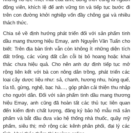
động viên, khích lệ để anh vững tin và tiếp tục bước đi
trên con đường khởi nghiệp vốn đầy chông gai và nhiều
thách thức.
Chia sẻ về định hướng phát triển đối với sản phẩm tinh
dầu mang thương hiệu Emay, anh Nguyễn Văn Tuấn cho
biết: Trên địa bàn tỉnh vẫn còn không ít những diện tích
đất trống, các vùng đất cằn cỗi bị bỏ hoang hoặc khai
thác chưa hiệu quả. Cho nên anh dự định tiếp tục mở
rộng liên kết với bà con nông dân trồng, phát triển các
loại cây dược liệu như: sả, chanh, hương nhu, húng quế,
tía tô, gừng, nghệ, bạc hà…, góp phần cải thiện thu nhập
cho người dân. Đối với sản phẩm tinh dầu mang thương
hiệu Emay, anh cũng đã hoàn tất các thủ tục liên quan
đến kiểm định chất lượng, đăng ký bảo hộ mẫu mã sản
phẩm và bắt đầu đưa vào hệ thống nhà thuốc, quầy mỹ
phẩm, siêu thị; mở rộng các kênh phân phối, đại lý các