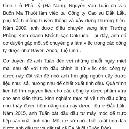
hình 1 ở Phủ Lý (Hà Nam), Nguyễn Văn Tuấn đã vào
Buôn Ma Thuột làm việc tại Công ty Cao su Đắk Lắk,
phụ trách mảng truyền thông và xây dựng thương hiệu.
Năm 2009, anh được điều chuyển sang làm Trưởng
Phòng Kinh doanh Khách sạn Dakruco. Tại đây, anh có
cơ duyên gặp một số chuyên gia làm việc trong các công
ty dược như Bayer, Anco, Tuệ Linh…
Cơ duyên để anh Tuấn đến với những chuỗi ngày miệt
mài sau đó với tinh dầu chính là từ việc các công ty
dược này đặt vấn đề nhờ anh tìm giúp nguồn cây dược
liệu như: sả, hương nhu để chiết xuất tinh dầu. Quá trình
liên hệ tìm nguyên liệu cho các công ty dược phẩm vừa
cho anh kiến thức, kinh nghiệm thực tế về tinh dầu cũng
như thấy được tiềm năng của cây dược liệu ở Đắk Lắk.
Năm 2015, anh Tuấn bắt đầu đầu tư máy móc để trực
tiếp sản xuất tinh dầu. Một cơ sở nhỏ chiết xuất tinh dầu
được anh đầu tư và đặt tại xã Ea Nuôl (Buôn Đôn).