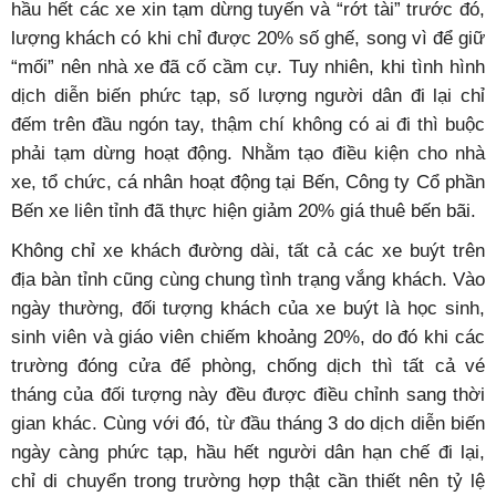
hầu hết các xe xin tạm dừng tuyến và “rớt tài” trước đó,
lượng khách có khi chỉ được 20% số ghế, song vì để giữ
“mối” nên nhà xe đã cố cầm cự. Tuy nhiên, khi tình hình
dịch diễn biến phức tạp, số lượng người dân đi lại chỉ
đếm trên đầu ngón tay, thậm chí không có ai đi thì buộc
phải tạm dừng hoạt động. Nhằm tạo điều kiện cho nhà
xe, tổ chức, cá nhân hoạt động tại Bến, Công ty Cổ phần
Bến xe liên tỉnh đã thực hiện giảm 20% giá thuê bến bãi.
Không chỉ xe khách đường dài, tất cả các xe buýt trên
địa bàn tỉnh cũng cùng chung tình trạng vắng khách. Vào
ngày thường, đối tượng khách của xe buýt là học sinh,
sinh viên và giáo viên chiếm khoảng 20%, do đó khi các
trường đóng cửa để phòng, chống dịch thì tất cả vé
tháng của đối tượng này đều được điều chỉnh sang thời
gian khác. Cùng với đó, từ đầu tháng 3 do dịch diễn biến
ngày càng phức tạp, hầu hết người dân hạn chế đi lại,
chỉ di chuyển trong trường hợp thật cần thiết nên tỷ lệ