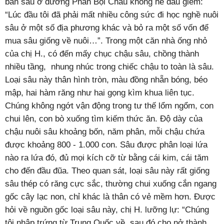
bán sâu ở đường Phan Bội Châu không hề dấu giếm:
“Lúc đầu tôi đã phải mất nhiều công sức đi học nghề nuôi
sâu ở một số địa phương khác và bỏ ra một số vốn để
mua sâu giống về nuôi…”. Trong một căn nhà ống nhỏ
của chị H., có đến mấy chục chậu sâu, chồng thành
nhiều tầng, nhung nhúc trong chiếc chậu to toàn là sâu.
Loại sâu này thân hình tròn, màu đồng nhẵn bóng, béo
mập, hai hàm răng như hai gọng kìm khua liên tục.
Chúng không ngớt vận động trong tư thế lổm ngổm, con
chui lên, con bò xuống tìm kiếm thức ăn. Độ dày của
chậu nuôi sâu khoảng bốn, năm phân, mỗi chậu chứa
được khoảng 800 - 1.000 con. Sâu được phân loại lứa
nào ra lứa đó, đủ mọi kích cỡ từ bằng cái kim, cái tăm
cho đến đầu đũa. Theo quan sát, loại sâu này rất giống
sâu thép có răng cực sắc, thường chui xuống cắn ngang
gốc cây lạc non, chỉ khác là thân có vẻ mềm hơn. Được
hỏi về nguồn gốc loại sâu này, chị H. lưỡng lự: “Chúng
tôi nhập trứng từ Trung Quốc về, sau đó cho nở thành