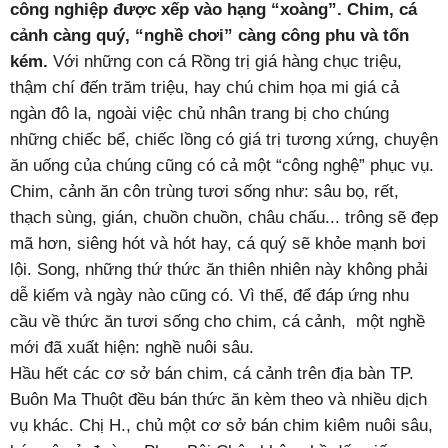
công nghiệp được xếp vào hạng “xoàng”. Chim, cá
cảnh càng quý, “nghề chơi” càng công phu và tốn
kém.
Với những con cá Rồng trị giá hàng chục triệu,
thậm chí đến trăm triệu, hay chú chim họa mi giá cả
ngàn đô la, ngoài việc chủ nhân trang bị cho chúng
những chiếc bể, chiếc lồng có giá trị tương xứng, chuyện
ăn uống của chúng cũng có cả một “công nghệ” phục vụ.
Chim, cảnh ăn côn trùng tươi sống như: sâu bọ, rết,
thạch sùng, gián, chuồn chuồn, châu chấu... trông sẽ đẹp
mã hơn, siêng hót và hót hay, cá quý sẽ khỏe mạnh bơi
lội. Song, những thứ thức ăn thiên nhiên này không phải
dễ kiếm và ngày nào cũng có. Vì thế, để đáp ứng nhu
cầu về thức ăn tươi sống cho chim, cá cảnh, một nghề
mới đã xuất hiện: nghề nuôi sâu.
Hầu hết các cơ sở bán chim, cá cảnh trên địa bàn TP.
Buôn Ma Thuột đều bán thức ăn kèm theo và nhiều dịch
vụ khác. Chị H., chủ một cơ sở bán chim kiêm nuôi sâu,