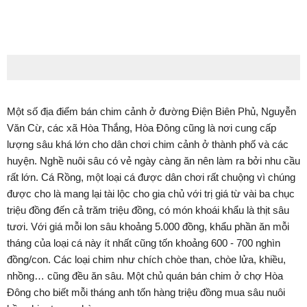
Một số địa điểm bán chim cảnh ở đường Điện Biên Phủ, Nguyễn
Văn Cừ, các xã Hòa Thắng, Hòa Đông cũng là nơi cung cấp
lượng sâu khá lớn cho dân chơi chim cảnh ở thành phố và các
huyện. Nghề nuôi sâu có vẻ ngày càng ăn nên làm ra bởi nhu cầu
rất lớn. Cá Rồng, một loại cá được dân chơi rất chuộng vì chúng
được cho là mang lại tài lộc cho gia chủ với trị giá từ vài ba chục
triệu đồng đến cả trăm triệu đồng, có món khoái khẩu là thịt sâu
tươi. Với giá mỗi lon sâu khoảng 5.000 đồng, khẩu phần ăn mỗi
tháng của loại cá này ít nhất cũng tốn khoảng 600 - 700 nghìn
đồng/con. Các loại chim như chích chòe than, chòe lửa, khiều,
nhồng… cũng đều ăn sâu. Một chủ quán bán chim ở chợ Hòa
Đông cho biết mỗi tháng anh tốn hàng triệu đồng mua sâu nuôi