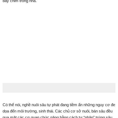
bầy chim trong nhà.
Có thể nói, nghề nuôi sâu tự phát đang tiềm ẩn những nguy cơ đe
dọa đến môi trường, sinh thái. Các chủ cơ sở nuôi, bán sâu đều
qua mặt các cơ quan chức năng bằng cách tự “nhập” trứng sâu