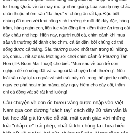
từ Trung Quốc về rồi mày mò tự nhân giống. Loài sâu lạ này chắc
chăn thuộc nhóm sâu “đa thực” vì chúng ăn rất tạp. Đặc biệt,
chúng đã quen với khả năng sinh trưởng ở mật độ dày đặc, hàng
trăm, hàng ngàn con, liên tục vận động tìm kiếm thức ăn trong cái
đáy chậu nhỏ hẹp. Hiện nay, người nuôi cá, chim cảnh khi mua
sâu về thường để dành cho chim, cá ăn dần, bởi chúng có thể
sống được cả tháng. Sâu thường được nhốt tạm trong túi nilông,
xô, chậu… rất sơ sài. Một người chơi chim cảnh ở Phường Tân
Hòa (TP. Buôn Ma Thuột) cho biết: “Mua sâu về bọn trẻ con
nghịch để nó xổng đất và ra ngoài là chuyện bình thường”. Nếu
loài sâu này lọt ra ngoài và sinh sôi nảy nở trong thế giới tự nhiên,
nguy cơ phá hoại mùa màng, gây nguy hiểm cho cây cối, thậm
chí cả động vật sẽ rất khó lường!
Câu chuyện về con ốc bươu vàng được nhập vào Việt
Nam qua con đường “xách tay” cách đây 20 năm vẫn là
bài học đắt giá từ việc dễ dãi, mất cảnh giác với những
loài “nhập cư” trái phép, nhất là khi chúng ta chưa hiểu