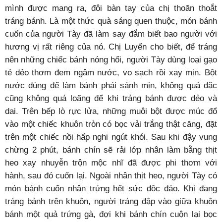
mình được mang ra, đôi bàn tay của chị thoăn thoắt
tráng bánh. Là một thức quà sáng quen thuộc, món bánh
cuốn của người Tày đã làm say đắm biết bao người với
hương vị rất riêng của nó. Chị Luyến cho biết, để tráng
nên những chiếc bánh nóng hổi, người Tày dùng loại gạo
tẻ dẻo thơm đem ngâm nước, vo sạch rồi xay mịn. Bột
nước dùng để làm bánh phải sánh mịn, không quá đặc
cũng không quá loãng để khi tráng bánh được dẻo và
dai. Trên bếp lò rực lửa, những muôi bột được múc đổ
vào một chiếc khuôn tròn có bọc vải trắng thật căng, đặt
trên một chiếc nồi hấp nghi ngút khói. Sau khi đậy vung
chừng 2 phút, bánh chín sẽ rải lớp nhân làm bằng thịt
heo xay nhuyễn trộn mộc nhĩ đã được phi thơm với
hành, sau đó cuốn lại. Ngoài nhân thịt heo, người Tày có
món bánh cuốn nhân trứng hết sức độc đáo. Khi đang
tráng bánh trên khuôn, người tráng đập vào giữa khuôn
bánh một quả trứng gà, đợi khi bánh chín cuộn lại bọc