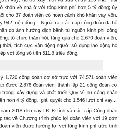
 khăn về nhà ở với tổng kinh phí hơn 5 tỷ đồng; ủy
ội cho 37 đoàn viên có hoàn cảnh khó khăn vay vốn,
ay 942 triệu đồng... Ngoài ra, các cấp công đoàn đã hỗ
hăn do ảnh hưởng dịch bệnh từ nguồn kinh phí công
đồng; tổ chức thăm hỏi, tặng quà cho 2.670 đoàn viên,
ng thời, tích cực vận động người sử dụng lao động hỗ
ệp với tổng số tiền 511,8 triệu đồng.
lý 1.726 công đoàn cơ sở trực với 74.571 đoàn viên
ạp được 2.876 đoàn viên; thành lập 21 công đoàn cơ
trọng, xây dựng và phát triển Quỹ Vì nữ công nhân
ền hơn 4 tỷ đồng, giải quyết cho 1.546 lượt chị vay...
ừ năm 2018 đến nay LĐLĐ tỉnh và các cấp Công đoàn
p tác về Chương trình phúc lợi đoàn viên với 19 đơn
 đoàn viên được hưởng lợi với tổng kinh phí ước tính