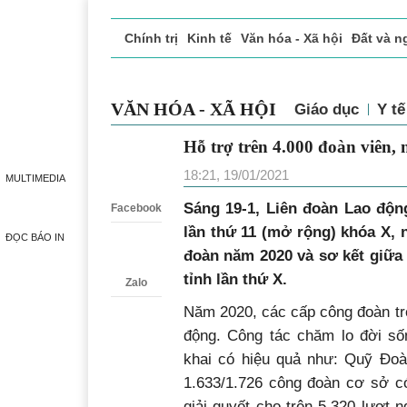
Chính trị
Kinh tế
Văn hóa - Xã hội
Đất và n
Doanh nghiệp giới thiệu
Phóng sự - Ký sự
Đ
VĂN HÓA - XÃ HỘI
Giáo dục
Y tế
Hỗ trợ trên 4.000 đoàn viên,
Zalo
18:21, 19/01/2021
MULTIMEDIA
Sáng 19-1, Liên đoàn Lao độn
Facebook
lần thứ 11 (mở rộng) khóa X, 
ĐỌC BÁO IN
đoàn năm 2020 và sơ kết giữa
tỉnh lần thứ X.
Zalo
Năm 2020, các cấp công đoàn tro
động. Công tác chăm lo đời số
khai có hiệu quả như: Quỹ Đoàn
1.633/1.726 công đoàn cơ sở có
giải quyết cho trên 5.320 lượt