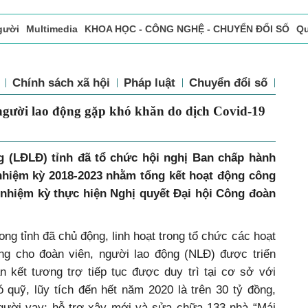
gười
Multimedia
KHOA HỌC - CÔNG NGHỆ - CHUYỂN ĐỔI SỐ
Qu
ọc báo in
Tòa soạn - Bạn đọc
Vấn Đề Bạn Đọc Quan Tâm
Chính sách xã hội
Pháp luật
Chuyển đổi số
Thể 
 người lao động gặp khó khăn do dịch Covid-19
g (LĐLĐ) tỉnh đã tổ chức hội nghị Ban chấp hành
nhiệm kỳ 2018-2023 nhằm tổng kết hoạt
động công
 nhiệm kỳ thực hiện Nghị quyết Đại hội Công đoàn
ng tỉnh đã chủ động, linh hoạt trong tổ chức các hoạt
ng cho đoàn viên, người lao động (NLĐ) được triển
 kết tương trợ tiếp tục được duy trì tại cơ sở với
 quỹ, lũy tích đến hết năm 2020 là trên 30 tỷ đồng,
 người vay; hỗ trợ xây mới và sửa chữa 133 nhà “Mái