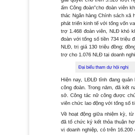
ấm Công đoàn”cho đoàn viên khó
thác Ngân hàng Chính sách xã h
phát triển kinh tế với tổng vốn v
trợ 1.468 đoàn viên, NLĐ khó k
đoàn với tổng số tiền 734 triệu 
NLĐ, trị giá 130 triệu đồng; đồ
trợ cho 1.076 NLĐ tại doanh nghi
Đại biểu tham dự hội nghị
Hiện nay, LĐLĐ tỉnh đang quản 
công đoàn. Trong năm, đã kết n
sở. Công tác nữ công được chú 
viên chức lao động với tổng số ti
Về hoạt động giữa nhiệm kỳ, t
đã tổ chức ký kết thỏa thuận hợ
vị doanh nghiệp, có trên 16.200