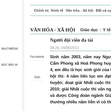
Chính trị
Kinh tế
Văn hóa - Xã hội
Đất và n
Doanh nghiệp giới thiệu
Phóng sự - Ký sự
Đ
VĂN HÓA - XÃ HỘI
Giáo dục
Y 
Người đội viên đa tài
Zalo
08:20, 04/06/2012
MULTIMEDIA
Sinh năm 2003, năm nay Nguy
Facebook
Cẩm Phong xã Hoà Phong huyệ
ĐỌC BÁO IN
4, em đều là học sinh giỏi của
hội thi: 4 năm liên tục em đạ
Zalo
huyện; đoạt giải Nhất cuộc t
2010; giải Nhất cuộc thi văn n
và được Công đoàn ngành Giá
thưởng nhiều năm liền vì có th