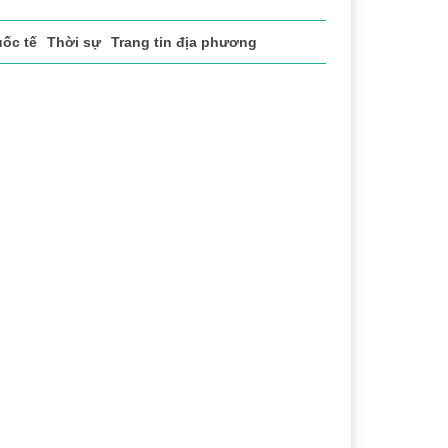
ốc tế
Thời sự
Trang tin địa phương
ể thao
Văn hóa