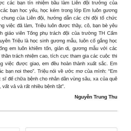
ợc các bạn tín nhiệm bầu làm Liên đội trưởng của
 các bạn học yếu, học kém trong lớp Em luôn gương
 chung của Liên đội, hướng dẫn các chi đội tổ chức
g việc đã làm, Triệu luôn được thầy, cô, bạn bè yêu
nh giáo viên Tổng phụ trách đội của trường TH Cẩm
yên Triệu là học sinh gương mẫu, luôn cố gắng học
 sống em luôn khiêm tốn, giản dị, gương mẫu với các
 thần trách nhiệm cao, tích cực tham gia các cuộc thi
ng việc được giao, em đều hoàn thành xuất sắc. Em
ác bạn noi theo”. Triệu nói về ước mơ của mình: “Em
c sĩ để chữa bệnh cho nhân dân vùng sâu, xa của quê
vất vả và rất nhiều bệnh tật”.
Nguyễn Trung Thu