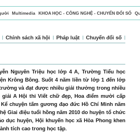
gười
Multimedia
KHOA HỌC - CÔNG NGHỆ - CHUYỂN ĐỔI SỐ
Qu
ọc báo in
Tòa soạn - Bạn đọc
Vấn Đề Bạn Đọc Quan Tâm
tế
Chính sách xã hội
Pháp luật
Chuyển đổi số
Th
ễn Nguyên Triệu học lớp 4 A, Trường Tiểu học
n Krông Bông. Suốt 4 năm liền từ lớp 1 đến lớp
 trường và đạt được nhiều giải thưởng trong nhiều
t giải A Hội thi Viết chữ đẹp, Hoa điểm mười cấp
hi Kể chuyện tấm gương đạo đức Hồ Chí Minh năm
ghệ Giai điệu tuổi hồng năm 2010 do huyện tổ chức
o dục huyện, Hội khuyến học xã Hòa Phong khen
ành tích cao trong học tập.