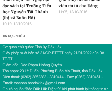
đọc sách tại Trường Tiểu
viên ưu tú cho Đảng
học Nguyễn Tất Thành
11:05, 12/10/2016
(thị xã Buôn Hồ)
10:19, 13/10/2016
TIN ĐỌC NHIỀU
Cơ quan chủ quản: Tỉnh ủy Đắk Lắk
Giấy phép xuất bản số 31/GP-BTTTT ngày 21/01/2022 của Bộ
TT-TT
Giám đốc: Đào Phạm Hoàng Quyên
Tòa soạn: 23 Lê Duẩn, Phường Buôn Ma Thuột, tỉnh Đắk Lắk
Điện thoại: (0262) 3852383 - 3810414 - Fax: (0262) 3810451 -
Email: toasoan.baodaklak@gmail.com
Ghi rõ nguồn “Báo Đắk Lắk Điện tử” khi phát hành lại thông tin từ
website này
Các trang ngoài sẽ mở ra tại cửa sổ mới. Báo Đắk Lắk không
chịu trách nhiệm nội dung các trang này