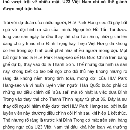
thủ vượt trội về nhiều mặt, U23 Việt Nam chỉ có thể giành
được một trận hòa.
Trái với dự đoán của nhiều người, HLV Park Hang-seo đã gây bất
ngờ với đội hình ra sân của mình. Ngoại trừ Hồ Tấn Tài được
tung vào sân ngày từ đầu thay thế cho Tấn Sinh, những cái tên
đáng chú ý khác như Đình Trọng hay Triệu Việt Hưng đã không
có tên trong đội hình xuất phát như nhiều người mong đợi. Một
bất ngờ khác là HLV Park Hang-seo để Hà Đức Chinh trên băng
ghế dự bị, thay vào đó là Thanh Sơn. Thế nhưng đội hình ra sân
này không biết có tạo bất ngờ cho đối thủ hay không nhưng rõ
ràng đã không nằm trong tính toán, mong đợi của HLV Park
Hang-seo và vị huấn luyện viên người Hàn Quốc buộc phải có
những sự điều chỉnh để "sửa sai" mà rõ nhất là việc đưa Đình
Trọng vào thay thế cho Thanh Thịnh ngay từ phút 36. Đây là sự
thay đổi người hiếm thấy dưới thời HLV Park Hang-seo, bởi huấn
luyện viên này thường điều chỉnh đội hình sau khi hiệp 1 kết thúc.
Thế nhưng rõ ràng là trước khi Đình Trọng có mặt trên sân, hàng
phòng ngự của U23 Việt Nam thi đấu khá hỗn loạn và thường