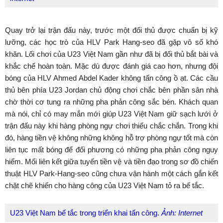
Quay trở lại trận đấu này, trước một đối thủ được chuẩn bị kỹ
lưỡng, các học trò của HLV Park Hang-seo đã gặp vô số khó
khăn. Lối chơi của U23 Việt Nam gần như đã bị đối thủ bắt bài và
khắc chế hoàn toàn. Mặc dù được đánh giá cao hơn, nhưng đội
bóng của HLV Ahmed Abdel Kader không tấn công ồ ạt. Các cầu
thủ bên phía U23 Jordan chủ động chơi chắc bên phần sân nhà
chờ thời cơ tung ra những pha phản công sắc bén. Khách quan
mà nói, chỉ có may mắn mới giúp U23 Việt Nam giữ sạch lưới ở
trận đấu này khi hàng phòng ngự chơi thiếu chắc chắn. Trong khi
đó, hàng tiền vệ không những không hỗ trợ phòng ngự tốt mà còn
liên tục mất bóng để đối phương có những pha phản công nguy
hiểm. Mối liên kết giữa tuyến tiền vệ và tiền đạo trong sơ đồ chiến
thuật HLV Park-Hang-seo cũng chưa vận hành một cách gắn kết
chặt chẽ khiến cho hàng công của U23 Việt Nam tỏ ra bế tắc.
U23 Việt Nam bế tắc trong triển khai tấn công.
Ảnh: Internet