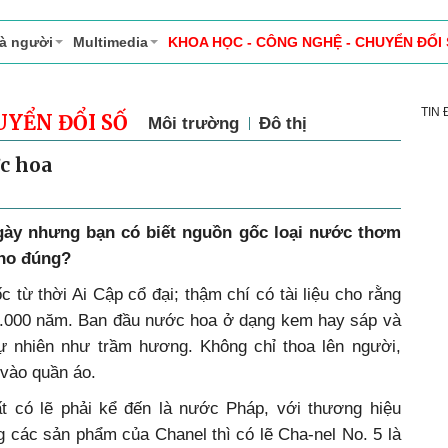
và người
Multimedia
KHOA HỌC - CÔNG NGHỆ - CHUYỂN ĐỔI
TIN
UYỂN ĐỔI SỐ
Môi trường
Đô thị
ớc hoa
ày nhưng bạn có biết nguồn gốc loại nước thơm
cho đúng?
từ thời Ai Cập cổ đại; thậm chí có tài liệu cho rằng
5.000 năm. Ban đầu nước hoa ở dạng kem hay sáp và
tự nhiên như trầm hương. Không chỉ thoa lên người,
 vào quần áo.
t có lẽ phải kể đến là nước Pháp, với thương hiệu
 các sản phẩm của Chanel thì có lẽ Cha-nel No. 5 là