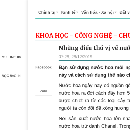
Chính trị
Kinh tế
Văn hóa - Xã hội
Đất 
KHOA HỌC - CÔNG NGHỆ - CH
Những điều thú vị về nư
Zalo
07:28, 28/12/2019
MULTIMEDIA
Bạn sử dụng nước hoa mỗi ng
Facebook
này và cách sử dụng thế nào 
ĐỌC BÁO IN
Nước hoa ngày nay có nguồn gốc 
Zalo
nước hoa ra đời cách đây hơn 
được chiết ra từ các loại cây 
người ta còn đốt để xông hương
Nơi sản xuất nước hoa lớn nhấ
nước hoa trứ danh Chanel. Trong