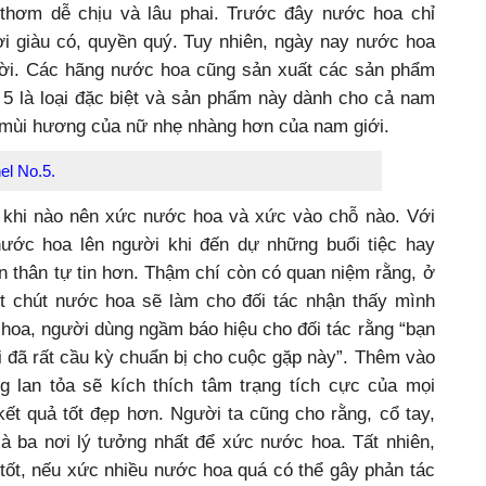
thơm dễ chịu và lâu phai. Trước đây nước hoa chỉ
i giàu có, quyền quý. Tuy nhiên, ngày nay nước hoa
ời. Các hãng nước hoa cũng sản xuất các sản phẩm
 5 là loại đặc biệt và sản phẩm này dành cho cả nam
mùi hương của nữ nhẹ nhàng hơn của nam giới.
el No.5.
à khi nào nên xức nước hoa và xức vào chỗ nào. Với
nước hoa lên người khi đến dự những buổi tiệc hay
n thân tự tin hơn. Thậm chí còn có quan niệm rằng, ở
t chút nước hoa sẽ làm cho đối tác nhận thấy mình
 hoa, người dùng ngầm báo hiệu cho đối tác rằng “bạn
ôi đã rất cầu kỳ chuẩn bị cho cuộc gặp này”. Thêm vào
 lan tỏa sẽ kích thích tâm trạng tích cực của mọi
ết quả tốt đẹp hơn. Người ta cũng cho rằng, cổ tay,
là ba nơi lý tưởng nhất để xức nước hoa. Tất nhiên,
tốt, nếu xức nhiều nước hoa quá có thể gây phản tác