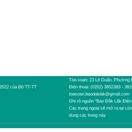
Tòa soạn: 23 Lê Duẩn, Phường
/2022 của Bộ TT-TT
Điện thoại: (0262) 3852383 - 38
toasoan.baodaklak@gmail.com
Ghi rõ nguồn “Báo Đắk Lắk Điện 
Các trang ngoài sẽ mở ra tại cử
dung các trang này
Trang chủ
/
Liên hệ quảng cáo và tuyên truyền