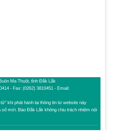
 Buôn Ma Thuột, tỉnh Đắk Lắk
10414 - Fax: (0262) 3810451 - Email:
tử” khi phát hành lại thông tin từ website này
a sổ mới. Báo Đắk Lắk không chịu trách nhiệm nội