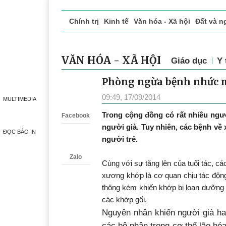
Chính trị
Kinh tế
Văn hóa - Xã hội
Đất và n
Doanh nghiệp giới thiệu
Phóng sự - Ký sự
Đ
VĂN HÓA - XÃ HỘI
Giáo dục
Y 
Phòng ngừa bệnh nhức mỏ
Zalo
09:49, 17/09/2014
MULTIMEDIA
Trong cộng đồng có rất nhiều ngư
Facebook
người già. Tuy nhiên, các bệnh về
ĐỌC BÁO IN
người trẻ.
Zalo
Cùng với sự tăng lên của tuổi tác, cá
xương khớp là cơ quan chịu tác độn
thông kém khiến khớp bị loạn dưỡng 
các khớp gối.
Nguyên nhân khiến người già ha
các bộ phận trong cơ thể lão hó