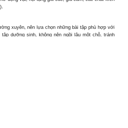
).
ường xuyên, nên lựa chọn những bài tập phù hợp với
, tập dưỡng sinh, không nên ngồi lâu một chỗ, tránh
 với sức của mình. Khi thời tiết thay đổi cần chú ý
ránh những nơi gió lùa…
tê bì chân tay không gây nguy hiểm cho tính mạng
vì nó có thể gây các biến chứng như teo cơ, liệt.
mạnh kết hợp với luyện tập đều đặn, phù hợp với sức
được sức khỏe thể chất và tinh thần tốt để sống vui,
ình, xã hội và cộng đồng.
Hồng Vân