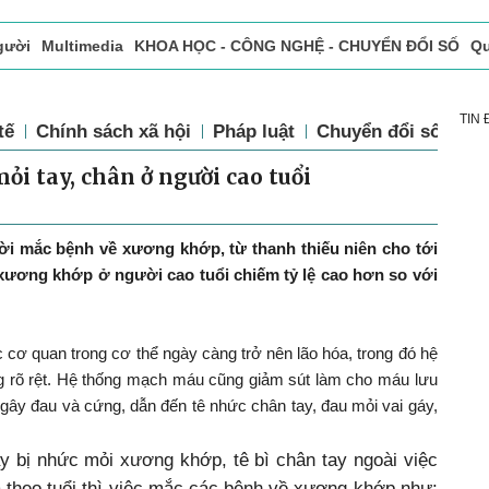
gười
Multimedia
KHOA HỌC - CÔNG NGHỆ - CHUYỂN ĐỔI SỐ
Qu
ọc báo in
Tòa soạn - Bạn đọc
Vấn Đề Bạn Đọc Quan Tâm
TIN
tế
Chính sách xã hội
Pháp luật
Chuyển đổi số
Th
i tay, chân ở người cao tuổi
ời mắc bệnh về xương khớp, từ thanh thiếu niên cho tới
 xương khớp ở người cao tuổi chiếm tỷ lệ cao hơn so với
c cơ quan trong cơ thể ngày càng trở nên lão hóa, trong đó hệ
g rõ rệt. Hệ thống mạch máu cũng giảm sút làm cho máu lưu
gây đau và cứng, dẫn đến tê nhức chân tay, đau mỏi vai gáy,
y bị nhức mỏi xương khớp, tê bì chân tay ngoài việc
a theo tuổi thì việc mắc các bệnh về xương khớp như: