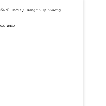
ốc tế
Thời sự
Trang tin địa phương
 ĐỌC NHIỀU
ể thao
Văn hóa