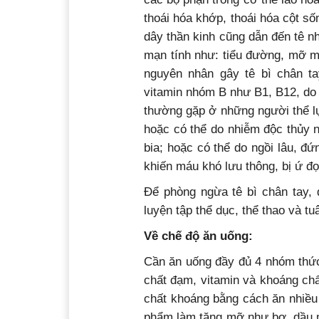
thoái hóa khớp, thoái hóa cột s
dây thần kinh cũng dẫn đến tê n
mạn tính như: tiểu đường, mỡ m
nguyên nhân gây tê bì chân ta
vitamin nhóm B như B1, B12, do th
thường gặp ở những người thể l
hoặc có thể do nhiễm độc thủy n
bia; hoặc có thể do ngồi lâu, đ
khiến máu khó lưu thông, bị ứ đọ
Để phòng ngừa tê bì chân tay, 
luyện tập thể dục, thể thao và tuâ
Về chế độ ăn uống:
Cần ăn uống đầy đủ 4 nhóm thức
chất đạm, vitamin và khoáng chấ
chất khoáng bằng cách ăn nhiều t
phẩm làm tăng mỡ như bơ, dầu mỡ