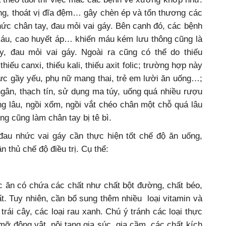
ống, thoát vị đĩa đệm… gây chèn ép và tổn thương các
hức chân tay, đau mỏi vai gáy. Bên cạnh đó, các bệnh
áu, cao huyết áp… khiến máu kém lưu thông cũng là
y, đau mỏi vai gáy. Ngoài ra cũng có thể do thiếu
iếu canxi, thiếu kali, thiếu axit folic; trường hợp này
ực gầy yếu, phụ nữ mang thai, trẻ em lười ăn uống…;
gân, thạch tín, sử dụng ma túy, uống quá nhiều rượu
ứng lâu, ngồi xổm, ngồi vắt chéo chân một chỗ quá lâu
ng cũng làm chân tay bị tê bì.
đau nhức vai gáy cần thực hiện tốt chế độ ăn uống,
n thủ chế độ điều trị. Cụ thể:
 ăn có chứa các chất như chất bột đường, chất béo,
t. Tuy nhiên, cần bổ sung thêm nhiều loại vitamin và
rái cây, các loại rau xanh. Chú ý tránh các loại thực
 động vật, nội tạng gia súc, gia cầm, các chất kích