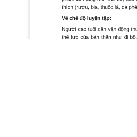
thích (rượu, bia, thuốc lá, cà phê
Về chế độ luyện tập:
Người cao tuổi cần vận động th
thể lực của bản thân như đi bộ
ngồi xổm hoặc mang vác nặng quá
tránh để cơ thể bị nhiễm lạnh, t
Mặc dù đau nhức xương khớp, 
nhưng cũng không nên chủ quan 
Việc ăn uống và sinh hoạt lành 
khỏe sẽ giúp người cao tuổi có 
sống khỏe, sống có ích cho gia đ
Ý kiến bạn đọc