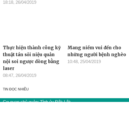
18:18, 26/04/2019
Thực hiện thành công kỹ
Mang niềm vui đến cho
thuật tán sỏi niệu quản
những người bệnh nghèo
nội soi ngược dòng bằng
10:48, 25/04/2019
laser
08:47, 26/04/2019
TIN ĐỌC NHIỀU
Cơ quan chủ quản: Tỉnh ủy Đắk Lắk
Giấy phép xuất bản số 31/GP-BTTTT ngày 21/01/2022 của Bộ
TT-TT
Giám đốc: Đào Phạm Hoàng Quyên