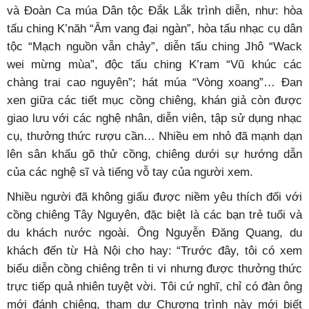
và Đoàn Ca múa Dân tộc Đắk Lắk trình diễn, như: hòa
tấu ching K’năh “Âm vang đại ngàn”, hòa tấu nhạc cụ dân
tộc “Mạch nguồn vẫn chảy”, diễn tấu ching Jhô “Wack
wei mừng mùa”, độc tấu ching K’ram “Vũ khúc các
chàng trai cao nguyên”; hát múa “Vòng xoang”… Đan
xen giữa các tiết mục cồng chiêng, khán giả còn được
giao lưu với các nghệ nhân, diễn viên, tập sử dụng nhạc
cụ, thưởng thức rượu cần… Nhiều em nhỏ đã mạnh dạn
lên sân khấu gõ thử cồng, chiêng dưới sự hướng dẫn
của các nghệ sĩ và tiếng vỗ tay của người xem.
Nhiều người đã không giấu được niềm yêu thích đối với
cồng chiêng Tây Nguyên, đặc biệt là các bạn trẻ tuổi và
du khách nước ngoài. Ông Nguyễn Đăng Quang, du
khách đến từ Hà Nội cho hay: “Trước đây, tôi có xem
biểu diễn cồng chiêng trên ti vi nhưng được thưởng thức
trực tiếp quả nhiên tuyệt vời. Tôi cứ nghĩ, chỉ có đàn ông
mới đánh chiêng, tham dự Chương trình này mới biết