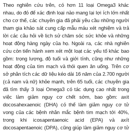
Theo nghiên cứu trên, có hơn 11 loại Omega3 khác
nhau, do đó để xác định loại nào mang lại lợi ích lớn nhất
cho cơ thể, các chuyên gia đã phải yêu cầu những người
tham gia khảo sát cung cấp mẫu máu xét nghiệm và trả
lời các câu hỏi về lịch sử chăm sóc sức khỏe và những
hoạt động hàng ngày của họ. Ngoài ra, các nhà nghiên
cứu còn tiến hành xem xét một loạt các yếu tố khác bao
gồm: trọng lượng, độ tuổi và giới tính, cũng như những
hoạt động của tim mạch và thói quen ăn uống. Trên cơ
sở phân tích các dữ liệu kéo dài 16 năm của 2.700 người
(cả nam và nữ) khỏe mạnh, trên 65 tuổi, các chuyên gia
đã tìm thấy 3 loại Omega3 có tác dụng cao nhất trong
việc làm giảm nguy cơ chết sớm, bao gồm: axit
docosahexaenoic (DHA) có thể làm giảm nguy cơ tử
vong của các bệnh nhân mắc bệnh tim mạch tới 40%,
trong khi icosapentaenoic acid (EPA) và axít
docosapentaenoic (DPA), cũng giúp làm giảm nguy cơ tử