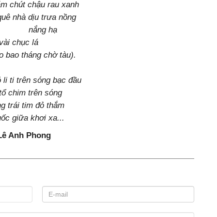
ăm chút chậu rau xanh
uê nhà dịu trưa nồng
g hạ
vài chục lá
o bao tháng chờ tàu).
i ti trên sóng bạc đầu
tổ chim trên sóng
g trái tim đỏ thắm
ốc giữa khơi xa...
Lê Anh Phong