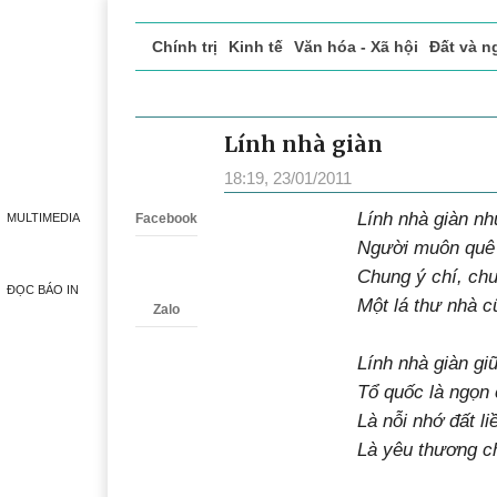
Chính trị
Kinh tế
Văn hóa - Xã hội
Đất và n
Doanh nghiệp giới thiệu
Phóng sự - Ký sự
Đ
Lính nhà giàn
Zalo
18:19, 23/01/2011
Lính nhà giàn nh
MULTIMEDIA
Facebook
Người muôn quê 
Chung ý chí, ch
ĐỌC BÁO IN
Một lá thư nhà c
Zalo
Lính nhà giàn g
Tổ quốc là ngọn 
Là nỗi nhớ đất li
Là yêu thương ch