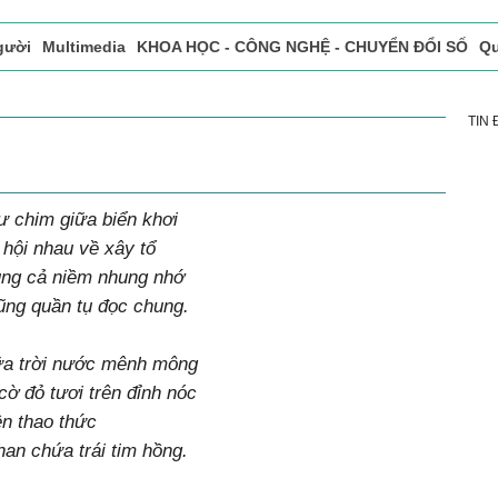
gười
Multimedia
KHOA HỌC - CÔNG NGHỆ - CHUYỂN ĐỔI SỐ
Qu
ọc báo in
Tòa soạn - Bạn đọc
Vấn Đề Bạn Đọc Quan Tâm
TIN
ư chim giữa biển khơi
hội nhau về xây tổ
ung cả niềm nhung nhớ
ũng quần tụ đọc chung.
iữa trời nước mênh mông
cờ đỏ tươi trên đỉnh nóc
ền thao thức
an chứa trái tim hồng.