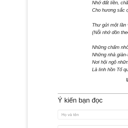
Nhớ đất liền, ch
Cho hương sắc q
nắn
Thư gửi một lần 
(Nỗi nhớ dồn the
Những chấm nhỏ l
Những nhà giàn-
Nơi hội ngộ nhữn
Là linh hồn Tổ qu
Ý kiến bạn đọc