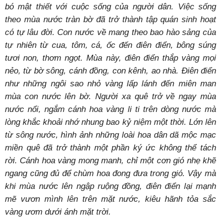
bó mật thiết với cuộc sống của người dân. Việc sống
theo mùa nước tràn bờ đã trở thành tập quán sinh hoạt
có tự lâu đời. Con nước về mang theo bao hào sảng của
tự nhiên từ cua, tôm, cá, ốc đến điên điển, bông súng
tươi non, thơm ngọt. Mùa này, điên điển thắp vàng mọi
nẻo, từ bờ sông, cánh đồng, con kênh, ao nhà. Điên điển
như những ngôi sao nhỏ vàng lấp lánh đến miên man
mùa con nước lên bờ. Người xa quê trở về ngay mùa
nước nổi, ngắm cánh hoa vàng li ti trên dòng nước mà
lòng khắc khoải nhớ nhung bao kỷ niệm một thời. Lớn lên
từ sông nước, hình ảnh những loài hoa dân dã mộc mạc
miền quê đã trở thành một phần ký ức không thể tách
rời. Cánh hoa vàng mong manh, chỉ một cơn gió nhẹ khẽ
ngang cũng đủ để chùm hoa đong đưa trong gió. Vậy mà
khi mùa nước lên ngập ruộng đồng, điên điển lại mạnh
mẽ vươn mình lên trên mặt nước, kiêu hãnh tỏa sắc
vàng ươm dưới ánh mặt trời.