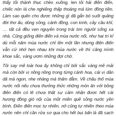
thấy tôi thành thục chèo xuồng, len lỏi hái điên điển,
chiếc nón lá che nghiêng thấp thoáng má lúm đồng tiền.
Làm sao quên cho được những gì đã gắn bó suốt quãng
đời thơ ấu, dòng sông, cánh đồng, con kinh, cây cầu khỉ,
… tất cả đều vẹn nguyên trong trái tim người sống xa
nhà. Cũng giống điên điển và mùa nước nổi, như hai tri kỉ
dù mỗi năm mùa nước chỉ lên một lần nhưng điên điển
vẫn cứ nhớ hẹn nhau khi mùa nước về thì căng mình
khoe sắc, vàng ươm những đợi chờ.
Tôi say mê loài hoa ấy không chỉ bởi sắc vàng mê mải
mà còn bởi vị nồng nồng trong từng cánh hoa, cái vị dân
dã mà ngon, nhẹ nhàng mà thấm đẫm. Về châu thổ mùa
nước nổi nếu chưa thưởng thức những món ăn với bông
điên điển có lẽ chưa thật sự cảm nhận được hết cái
hương đồng gió nội của một miền quê sông nước yên
bình. Điên điển mọc tự nhiên, nở cũng tự nhiên theo mùa
nước nên chỉ cần rửa sơ qua cho hết bụi bẩn là đã sạch