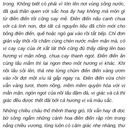
trong. Không biết có phải vì lớn lên nơi vùng sông nước,
đã quá thân quen với sắc hoa ấy hay không mà món gì
từ điên điển tôi cũng say mê. Điên điển nấu canh chua
với cá linh non, đợi tất cả nguyên liệu đã chín mới cho
bông điên điển, quế hoặc ngò gai vào rồi tắt bếp. Chỉ đơn
giản vậy thôi rồi chấm cùng chén nước mắm mặn mà, có
vị cay cay của ớt xắt lát thôi cũng đủ thấy dâng lên bao
hương vị mặn nồng, chua cay thanh ngọt. Điên điển ăn
cùng lẩu mắm thì lại ngon theo một hương vị khác. Khi
nồi lẩu sôi lên, thả nhẹ từng chùm điên điển vàng ươm
vào rồi đợi một xíu là gắp ngay ra. Điên điển vừa chín
vẫn vàng tươi, thơm nồng, mềm mềm quyện hòa với vị
mằn mặn, ngòn ngọt của nồi lẩu đậm đà, vị giác và cả thị
giác đều được thết đãi bởi cả hương vị và màu sắc.
Những chiều châu thổ thênh thang gió, tôi vẫn hay đi dọc
bờ sông ngắm những cánh hoa điên điển rập rờn trong
nắng chiều vương,
lòng luôn có cảm giác nhẹ nhàng, thư