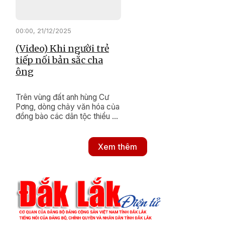
00:00, 21/12/2025
(Video) Khi người trẻ
tiếp nối bản sắc cha
ông
Trên vùng đất anh hùng Cư
Pơng, dòng chảy văn hóa của
đồng bào các dân tộc thiểu số
vẫn luôn được nuôi dưỡng bền
bỉ. Bằng những hành động
thiết thực, xã Cư Pơng đang
Xem thêm
nỗ lực khơi dậy và gìn giữ
những nét đẹp di sản, để ngọn
lửa truyền thống mãi tiếp nối
trong lòng thế hệ trẻ hôm nay.