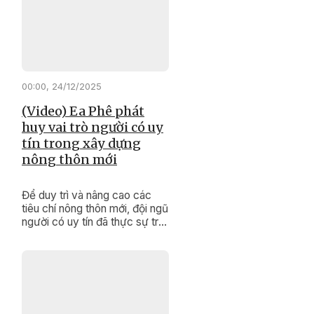
nội dung quan trọng, tạo cơ sở
pháp lý cho việc thực hiện
các mục tiêu phát triển kinh tế
- xã hội, đảm bảo quốc phòng
- an ninh của tỉnh trong năm
2026 và những năm tiếp theo.
00:00, 24/12/2025
(Video) Ea Phê phát
huy vai trò người có uy
tín trong xây dựng
nông thôn mới
Để duy trì và nâng cao các
tiêu chí nông thôn mới, đội ngũ
người có uy tín đã thực sự trở
thành những “cánh tay nối dài”
đắc lực của cấp ủy, chính
quyền, khơi dậy sức dân,
nâng cao đồng thuận xã hội
để thay đổi diện mạo buôn
làng.