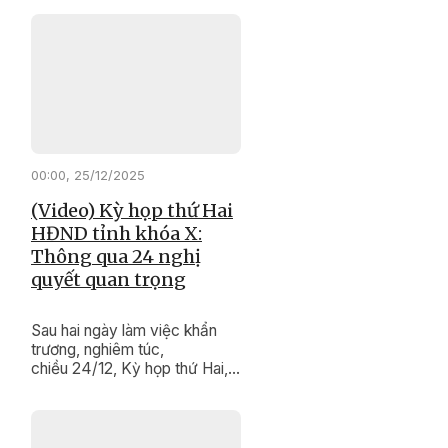
"thay da đổi thịt" từng ngày. ​​​​​​​
00:00, 25/12/2025
(Video) Kỳ họp thứ Hai
HĐND tỉnh khóa X:
Thông qua 24 nghị
quyết quan trọng
Sau hai ngày làm việc khẩn
trương, nghiêm túc,
chiều 24/12, Kỳ họp thứ Hai,
HĐND tỉnh khóa X, nhiệm kỳ
2021 - 2026 đã hoàn thành
chương trình làm việc. Kỳ họp
đã xem xét, quyết nghị nhiều