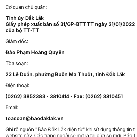
Cơ quan chủ quản:
Tỉnh ủy Đắk Lắk
Giấy phép xuất bản số 31/GP-BTTTT ngày 21/01/2022
của bộ TT-TT
Giám đốc:
Đào Phạm Hoàng Quyên
Tòa soạn:
23 Lê Duẩn, phường Buôn Ma Thuột, tỉnh Đắk Lắk
Điện thoại:
(0262) 3852383 - 3810414 - Fax: (0262) 3810451
Email:
toasoan@baodaklak.vn
Ghi rõ nguồn "Báo Đắk Lắk điện tử" khi sử dụng thông tin t
website này. Các trang ngoài sẽ mở ra tại cửa sổ mới. Báo 