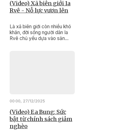
(Video) Xã biên giới Ia
Rvê - Nỗ lực vươn lên
Là xã biên giới còn nhiều khó
khăn, đời sống người dân Ia
Rvê chủ yếu dựa vào sản
xuất nông nghiệp, hạ tầng
chưa đồng bộ. Tuy nhiên, với
sự quan tâm đầu tư của Đảng,
Nhà nước cùng nỗ lực của
chính quyền và Nhân dân địa
phương, diện mạo xã biên giới
này đang từng bước đổi thay
rõ nét.
00:00, 27/12/2025
(Video) Ea Bung: Sức
bật từ chính sách giảm
nghèo