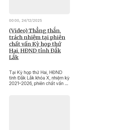
00:00, 24/12/2025
(Video) Thẳng thắn,
trách nhiệm tại phiên
chất vấn Kỳ họp thứ
Hai, HĐND tỉnh Đắk
Lắk
Tại Kỳ họp thứ Hai, HĐND
tỉnh Đắk Lắk khóa X, nhiệm kỳ
2021–2026, phiên chất vấn và
trả lời chất vấn diễn ra trong
không khí dân chủ, thẳng thắn,
trách nhiệm. Nhiều vấn đề
quan trọng liên quan đến phát
triển khoa học – công nghệ,
chuyển đổi số, cải cách hành
chính và bảo tồn, phát huy giá
trị di tích lịch sử, di sản văn