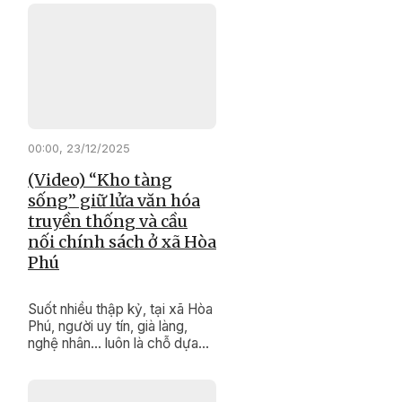
góp sức giữ gìn đoàn kết, thúc
đẩy phát triển kinh tế, bảo tồn
văn hóa truyền thống, xây
dựng cuộc sống bình yên, no
ấm cho buôn làng.
00:00, 23/12/2025
(Video) “Kho tàng
sống” giữ lửa văn hóa
truyền thống và cầu
nối chính sách ở xã Hòa
Phú
Suốt nhiều thập kỷ, tại xã Hòa
Phú, người uy tín, già làng,
nghệ nhân… luôn là chỗ dựa
tinh thần, là “kho tàng di sản
sống” vô giá của buôn làng.
Bằng uy tín và kinh nghiệm