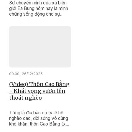
Sự chuyển mình của xã biên
giới Ea Bung hôm nay là minh
chứng sống động cho sự
đúng đắn, kịp thời của các
chính sách dân tộc, Chương
trình mục tiêu quốc gia giảm
nghèo bền vững.
00:00, 26/12/2025
(Video) Thôn Cao Bằng
- Khát vọng vươn lên
thoát nghèo
Từng là địa bàn có tỷ lệ hộ
nghèo cao, đời sống vô cùng
khó khăn, thôn Cao Bằng (xã
Krông Pắc ) hôm nay đang