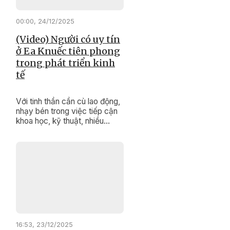
hóa sau hợp nhất tỉnh được
các đại biểu quan tâm, đặt
00:00, 24/12/2025
câu hỏi chất vấn.
(Video) Người có uy tín
ở Ea Knuếc tiên phong
trong phát triển kinh
tế
Với tinh thần cần cù lao động,
nhạy bén trong việc tiếp cận
khoa học, kỹ thuật, nhiều
người có uy tín ở xã Ea Knuếc
đã trở thành tấm gương tiêu
biểu trong phát triển kinh tế gia
đình; tích cực tuyên truyền,
vận động người dân vùng
đồng bào dân tộc thiểu số thi
đua lao động sản xuất để
nâng cao đời sống.
16:53, 23/12/2025