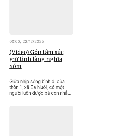
của mình, họ vừa là “cầu nối”
đưa chính sách đến gần dân,
vừa là biểu tượng sống động
trong công tác bảo tồn và
phát huy các giá trị văn hóa
truyền thống đặc sắc của
cộng đồng.
00:00, 22/12/2025
(Video) Góp tâm sức
giữ tình làng nghĩa
xóm
Giữa nhịp sống bình dị của
thôn 1, xã Ea Nuôl, có một
người luôn được bà con nhắc
đến bằng sự tin cậy và kính
trọng. Đó là ông Lưu Thanh
Giáp, người uy tín của thôn,
người đã hơn hai thập kỷ lặng
lẽ giữ bình yên cho thôn xóm.