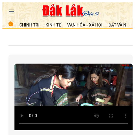
CHÍNH TRỊ
KINH TẾ
VĂN HÓA - XÃ HỘI
ĐẤT VÀ NGƯỜ