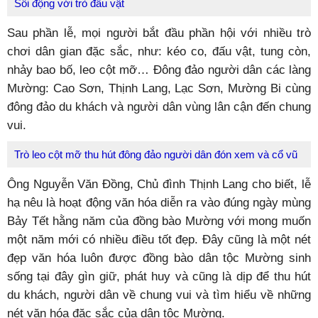
Sôi động với trò đấu vật
Sau phần lễ, mọi người bắt đầu phần hội với nhiều trò
chơi dân gian đặc sắc, như: kéo co, đấu vật, tung còn,
nhảy bao bố, leo cột mỡ… Đông đảo người dân các làng
Mường: Cao Sơn, Thịnh Lang, Lạc Sơn, Mường Bi cùng
đông đảo du khách và người dân vùng lân cận đến chung
vui.
Trò leo cột mỡ thu hút đông đảo người dân đón xem và cổ vũ
Ông Nguyễn Văn Đồng, Chủ đình Thịnh Lang cho biết, lễ
hạ nêu là hoạt động văn hóa diễn ra vào đúng ngày mùng
Bảy Tết hằng năm của đồng bào Mường với mong muốn
một năm mới có nhiều điều tốt đẹp. Đây cũng là một nét
đẹp văn hóa luôn được đồng bào dân tộc Mường sinh
sống tại đây gìn giữ, phát huy và cũng là dịp để thu hút
du khách, người dân về chung vui và tìm hiểu về những
nét văn hóa đặc sắc của dân tộc Mường.