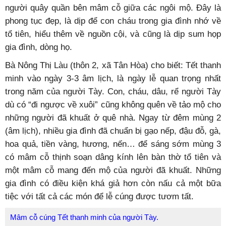
người quây quần bên mâm cỗ giữa các ngôi mộ. Đây là
phong tục đẹp, là dịp để con cháu trong gia đình nhớ về
tổ tiên, hiểu thêm về nguồn cội, và cũng là dịp sum họp
gia đình, dòng họ.
Bà Nông Thị Làu (thôn 2, xã Tân Hòa) cho biết: Tết thanh
minh vào ngày 3-3 âm lịch, là ngày lễ quan trọng nhất
trong năm của người Tày. Con, cháu, dâu, rể người Tày
dù có “đi ngược về xuôi” cũng không quên về tảo mộ cho
những người đã khuất ở quê nhà. Ngay từ đêm mùng 2
(âm lịch), nhiều gia đình đã chuẩn bị gạo nếp, đậu đỗ, gà,
hoa quả, tiền vàng, hương, nến… để sáng sớm mùng 3
có mâm cỗ thịnh soạn dâng kính lên bàn thờ tổ tiên và
một mâm cỗ mang đến mộ của người đã khuất. Những
gia đình có điều kiện khá giả hơn còn nấu cả một bữa
tiệc với tất cả các món để lễ cúng được tươm tất.
Mâm cỗ cúng Tết thanh minh của người Tày.