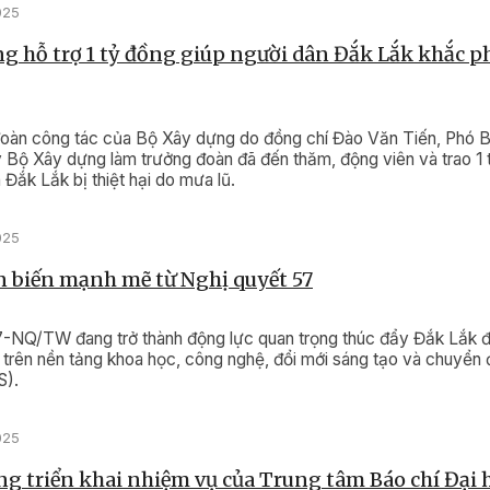
025
g hỗ trợ 1 tỷ đồng giúp người dân Đắk Lắk khắc p
đoàn công tác của Bộ Xây dựng do đồng chí Đào Văn Tiến, Phó B
 Bộ Xây dựng làm trưởng đoàn đã đến thăm, động viên và trao 1 
 Đắk Lắk bị thiệt hại do mưa lũ.
025
 biến mạnh mẽ từ Nghị quyết 57
7-NQ/TW đang trở thành động lực quan trọng thúc đẩy Đắk Lắk 
ển trên nền tảng khoa học, công nghệ, đổi mới sáng tạo và chuyển
).
025
g triển khai nhiệm vụ của Trung tâm Báo chí Đại 