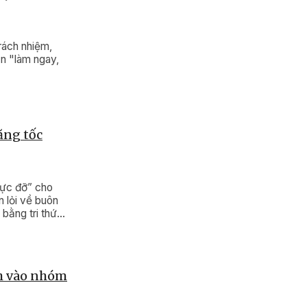
rách nhiệm,
ần "làm ngay,
ăng tốc
lực đỡ” cho
n lỏi về buôn
 bằng tri thức
cũng chính là
và tạo động
nh vào nhóm