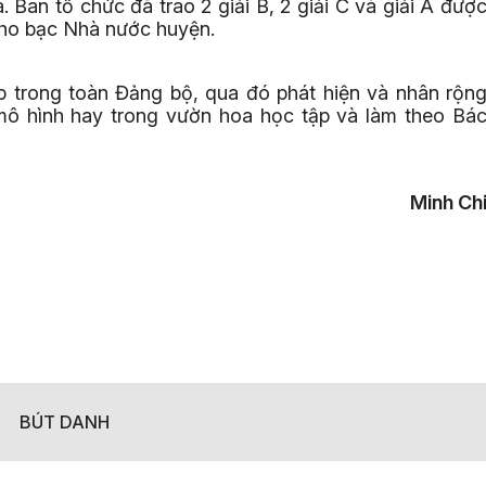
 Ban tổ chức đã trao 2 giải B, 2 giải C và giải A đượ
Kho bạc Nhà nước huyện.
hắp trong toàn Đảng bộ, qua đó phát hiện và nhân rộn
c mô hình hay trong vườn hoa học tập và làm theo Bá
Minh Ch
BÚT DANH