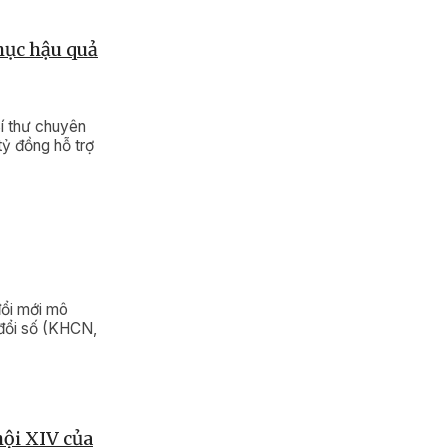
hục hậu quả
í thư chuyên
tỷ đồng hỗ trợ
đổi mới mô
 đổi số (KHCN,
hội XIV của