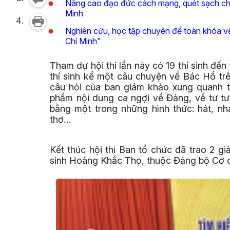
Nâng cao đạo đức cách mạng, quét sạch chủ
Minh
Nghiên cứu, học tập chuyên đề toàn khóa v
Chí Minh"
Tham dự hội thi lần này có 19 thí sinh đế
thí sinh kể một câu chuyện về Bác Hồ trê
câu hỏi của ban giám khảo xung quanh t
phẩm nội dung ca ngợi về Đảng, về tư t
bằng một trong những hình thức: hát, nh
thơ…
Kết thúc hội thi Ban tổ chức đã trao 2 giải
sinh Hoàng Khắc Thọ, thuộc Đảng bộ Cơ 