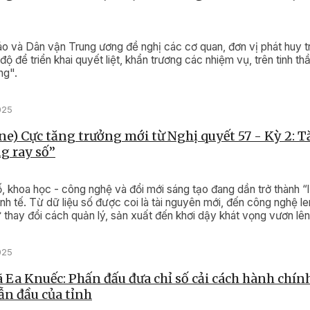
o và Dân vận Trung ương đề nghị các cơ quan, đơn vị phát huy t
độ để triển khai quyết liệt, khẩn trương các nhiệm vụ, trên tinh th
ng".
025
e) Cực tăng trưởng mới từ Nghị quyết 57 - Kỳ 2: T
g ray số”
, khoa học - công nghệ và đổi mới sáng tạo đang dần trở thành “
nh tế. Từ dữ liệu số được coi là tài nguyên mới, đến công nghệ le
ừ thay đổi cách quản lý, sản xuất đến khơi dậy khát vọng vươn lên
chảy phát triển mới đang hình thành, bền bỉ và có chiều sâu. Đây 
ịa phương mở rộng không gian tăng trưởng, nâng cao năng suất 
025
dài hạn.
 Ea Knuếc: Phấn đấu đưa chỉ số cải cách hành chí
dẫn đầu của tỉnh