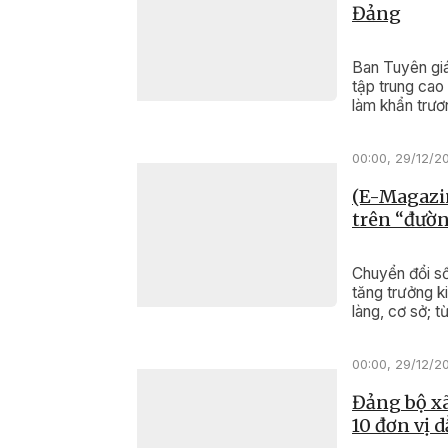
Đảng
Ban Tuyên giá
tập trung cao 
làm khẩn trươ
00:00, 29/12/2
(E-Magazin
trên “đườn
Chuyển đổi số
tăng trưởng ki
làng, cơ sở; t
số, một dòng 
nền tảng để đ
00:00, 29/12/2
lực phát triển 
Đảng bộ xã
10 đơn vị 