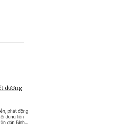
Tết dương
ền, phát động
ội dung liên
yên đán Bính