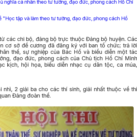
 nghĩa cá nhân theo tư tưởng, đạo đức, phong cách Hồ Chí
ề "Học tập và làm theo tư tưởng, đạo đức, phong cách Hồ
n từ các chi bộ, đảng bộ trực thuộc Đảng bộ huyện. Cá
n cơ sở đề cương đã đăng ký với ban tổ chức; trả lờ
hân thế, sự nghiệp của Bác Hồ và biểu diễn một tá
ưởng, đạo đức, phong cách của Chủ tịch Hồ Chí Min
ạc kịch, hội họa, biểu diễn nhạc cụ dân tộc, ca múa
 nhì, 2 giải ba cho các thí sinh, giải nhất thuộc về th
quan Đảng đoàn thể.