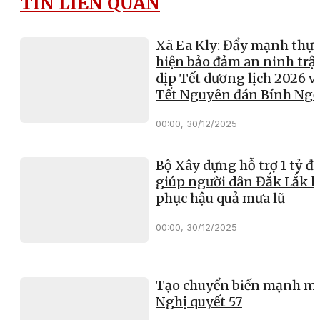
TIN LIÊN QUAN
Xã Ea Kly: Đẩy mạnh thực
hiện bảo đảm an ninh trật
dịp Tết dương lịch 2026 v
Tết Nguyên đán Bính Ng
00:00, 30/12/2025
Bộ Xây dựng hỗ trợ 1 tỷ đ
giúp người dân Đắk Lắk 
phục hậu quả mưa lũ
00:00, 30/12/2025
Tạo chuyển biến mạnh mẽ
Nghị quyết 57