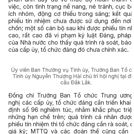
việc, còn tình trạng nể nang, né tránh, cục bộ,
ích nhóm, động cơ thiếu trong sáng; kết quả
phiếu tín nhiệm chưa được sử dụng đến nơi
chốn; một số cán bộ sau khi được phiếu tín n
cao, rất cao đã vi phạm kỷ luật Đảng, pháp 
của Nhà nước cho thấy quá trình rà soát, báo
của cấp ủy, tổ chức đảng đó chưa chính xác.
Ủy viên Ban Thường vụ Tỉnh ủy, Trưởng Ban Tổ c
Tỉnh ủy Nguyễn Thượng Hải chủ trì hội nghị tại đ
cầu Đắk Lắk.
Đồng chí Trưởng Ban Tổ chức Trung ương
nghị các cấp ủy, tổ chức đảng cần triển khai
định số 96 nghiêm túc, nhằm khắc phục triệ
những hạn chế trên; quá trình cá nhân được
phiếu tín nhiệm thì tổ chức đảng cần rà soát, 
giá kỹ; MTTQ và các đoàn thể cũng cần t