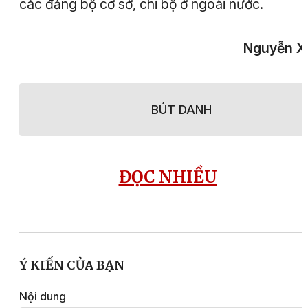
các đảng bộ cơ sở, chi bộ ở ngoài nước.
Nguyễn X
BÚT DANH
ĐỌC NHIỀU
Ý KIẾN CỦA BẠN
Nội dung