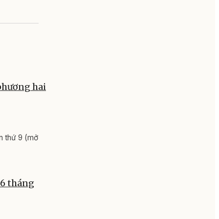
 phương hai
n thứ 9 (mở
 6 tháng