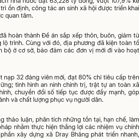
ách nhà nước đạt 63,228 tỷ đồng, vượt 107,9% k
ì ổn định, công tác an sinh xã hội được triển kha
ợc quan tâm.
 đã hoàn thành Đề án sắp xếp thôn, buôn, giảm t
lộ trình. Cùng với đó, địa phương đã kiện toàn t
n bộ ở cơ sở, bảo đảm các đơn vị mới đi vào hoạ
 nạp 32 đảng viên mới, đạt 80% chỉ tiêu cấp trê
g; tình hình an ninh chính trị, trật tự an toàn x
chính, chuyển đổi số tiếp tục được đẩy mạnh, gó
hành và chất lượng phục vụ người dân.
ng thảo luận, phân tích những tồn tại, hạn chế, là
pháp nhằm thực hiện thắng lợi các nhiệm vụ chín
p phần xây dựng xã Dray Bhăng phát triển nhanh