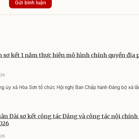
Gửi bình luận
 sơ kết 1 năm thực hiện mô hình chính quyền địa
026
ng ủy xã Hòa Sơn tổ chức Hội nghị Ban Chấp hành Đảng bộ xã lầ
n Đài sơ kết công tác Đảng và công tác nội chính
026
026