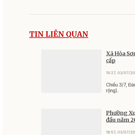
TIN LIÊN QUAN
Xã Hòa Sơn
cấp
19:27, 03/07/2
Chiều 3/7, Đả
rộng).
Phường Xuâ
đầu năm 2
18:57, 03/07/2