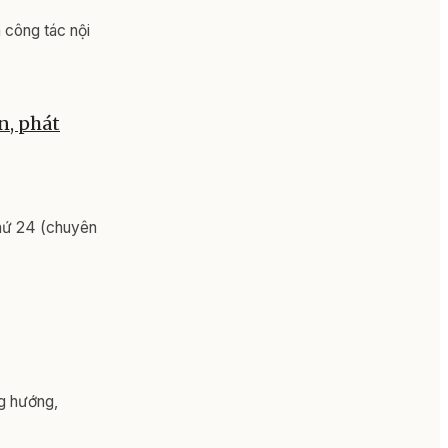
 công tác nội
n, phát
thứ 24 (chuyên
g hướng,