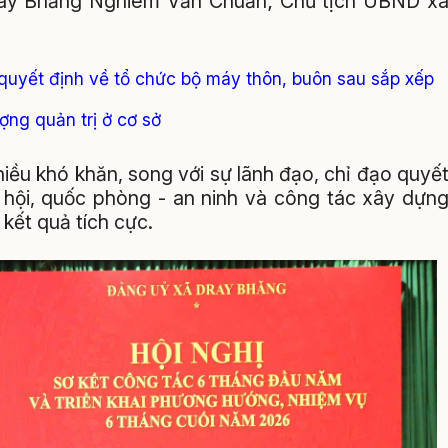
ray Bhăng Nghiêm Văn Chuẩn; Chủ tịch UBND x
quyết định về tổ chức bộ máy thôn, buôn sau sắp xếp
ng quản trị ở cơ sở
ều khó khăn, song với sự lãnh đạo, chỉ đạo quyế
xã hội, quốc phòng - an ninh và công tác xây dựn
 kết quả tích cực.