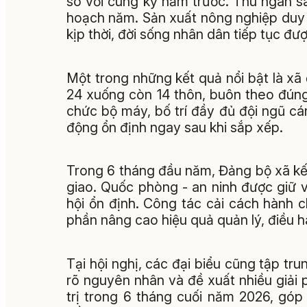
so với cùng kỳ năm trước. Thu ngân s
hoạch năm. Sản xuất nông nghiệp duy tr
kịp thời, đời sống nhân dân tiếp tục đư
Một trong những kết quả nổi bật là xã
24 xuống còn 14 thôn, buôn theo đúng 
chức bộ máy, bố trí đầy đủ đội ngũ cá
động ổn định ngay sau khi sắp xếp.
Trong 6 tháng đầu năm, Đảng bộ xã kết
giao. Quốc phòng - an ninh được giữ vữn
hội ổn định. Công tác cải cách hành 
phần nâng cao hiệu quả quản lý, điều 
Tại hội nghị, các đại biểu cũng tập tru
rõ nguyên nhân và đề xuất nhiều giải 
trị trong 6 tháng cuối năm 2026, gó