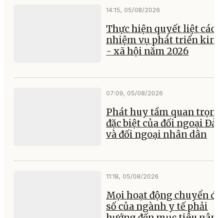
14:15, 05/08/2026
Thực hiện quyết liệt các
nhiệm vụ phát triển kin
- xã hội năm 2026
07:09, 05/08/2026
Phát huy tầm quan trọn
đặc biệt của đối ngoại Đ
và đối ngoại nhân dân
11:18, 05/08/2026
Mọi hoạt động chuyển đ
số của ngành y tế phải
hướng đến mục tiêu nân