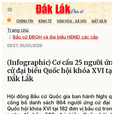
CHÍNH TRỊ
KINH TẾ
VĂN HÓA - XÃ HỘI
ĐẤT VÀ NGƯỜ
Trang chủ
Bầu cử ĐBQH và đại biểu HĐND các cấp
09:57, 05/03/2026
(Infographic) Cơ cấu 25 người ứn
cử đại biểu Quốc hội khóa XVI tạ
Đắk Lắk
Hội đồng Bầu cử Quốc gia ban hành Nghị q
công bố danh sách 864 người ứng cử đại 
Quốc hội khóa XVI tại 182 đơn vị bầu cử tron