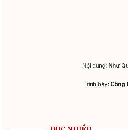
Nội dung:
Như Qu
Trình bày:
Công Đ
ĐỌC NHIỀU