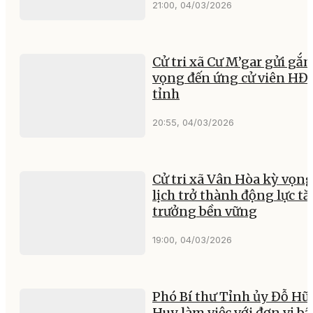
21:00, 04/03/2026
Cử tri xã Cư M’gar gửi gắ
vọng đến ứng cử viên H
tỉnh
20:55, 04/03/2026
Cử tri xã Vân Hòa kỳ vọng
lịch trở thành động lực t
trưởng bền vững
19:00, 04/03/2026
Phó Bí thư Tỉnh ủy Đỗ Hữ
Huy làm việc với đơn vị b