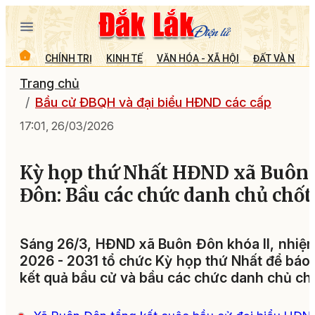
CHÍNH TRỊ
KINH TẾ
VĂN HÓA - XÃ HỘI
ĐẤT VÀ NGƯỜ
Trang chủ
Bầu cử ĐBQH và đại biểu HĐND các cấp
17:01, 26/03/2026
Kỳ họp thứ Nhất HĐND xã Buôn
Đôn: Bầu các chức danh chủ chốt
Sáng 26/3, HĐND xã Buôn Đôn khóa II, nhiệ
2026 - 2031 tổ chức Kỳ họp thứ Nhất để báo
kết quả bầu cử và bầu các chức danh chủ chố