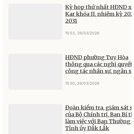
Kỳ họp thứ nhất HĐND xã
Kar khóa II, nhiệm kỳ 202
2031
15:53, 26/03/2026
HĐND phường Tuy Hòa
thông qua các nghị quyết 
công tác nhân sự, ngân s
15:50, 26/03/2026
Đoàn kiểm tra, giám sát s
của Bộ Chính trị, Ban Bí t
làm việc với Ban Thường 
Tỉnh ủy Đắk Lắk